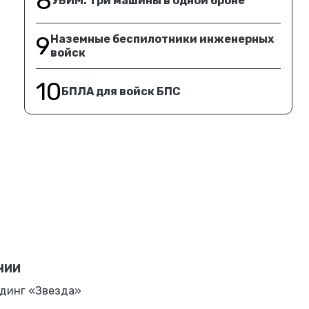
8
УБИМ. Три машины в одной броне
9
Наземные беспилотники инженерных
войск
10
БПЛА для войск БПС
НИИ
динг «Звезда»