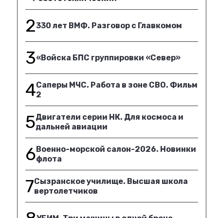
2
330 лет ВМФ. Разговор с Главкомом
3
«Войска БПС группировки «Север»
4
Саперы МЧС. Работа в зоне СВО. Фильм
2
5
Двигатели серии НК. Для космоса и
дальней авиации
6
Военно-морской салон-2026. Новинки
флота
7
Сызранское училище. Высшая школа
вертолетчиков