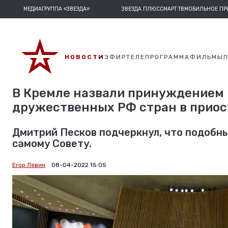
МЕДИАГРУППА «ЗВЕЗДА»
ЗВЕЗДА ПЛЮС
СМАРТ ТВ
МОБИЛЬНОЕ П
НОВОСТИ
ЭФИР
ТЕЛЕПРОГРАММА
ФИЛЬМЫ
В Кремле назвали принуждением 
дружественных РФ стран в приос
Дмитрий Песков подчеркнул, что подобны
самому Совету.
Егор Левин
08-04-2022 15:05