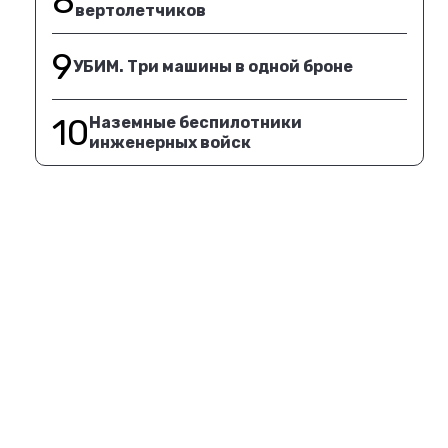
8
вертолетчиков
9
УБИМ. Три машины в одной броне
10
Наземные беспилотники
инженерных войск