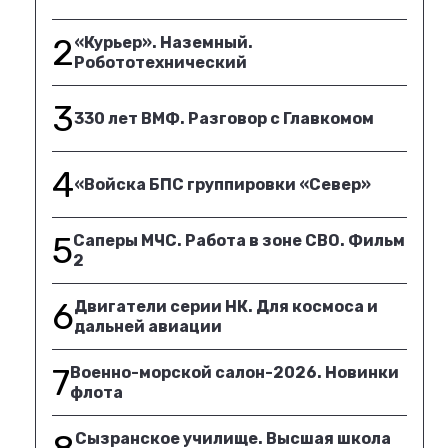
2
«Курьер». Наземный.
Робототехнический
3
330 лет ВМФ. Разговор с Главкомом
4
«Войска БПС группировки «Север»
5
Саперы МЧС. Работа в зоне СВО. Фильм
2
6
Двигатели серии НК. Для космоса и
дальней авиации
7
Военно-морской салон-2026. Новинки
флота
Сызранское училище. Высшая школа