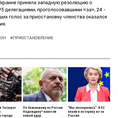
 Украине приняла западную резолюцию о
93 делегациями, проголосовавшими «за», 24 -
их голос за приостановку членства оказался
ия.
ООН
#ПРИОСТАНОВЛЕНИЕ
и Таганрог
По бежавшему из России
"Мы опозорились". В ЕС
о
Надеждину* нанесли
впали в истерику из-за
в городе
новый удар
России