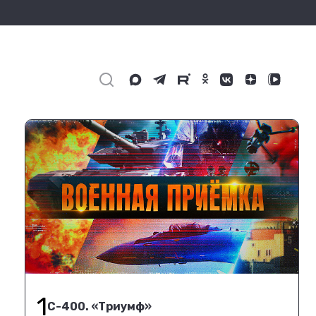
1
С-400. «Триумф»