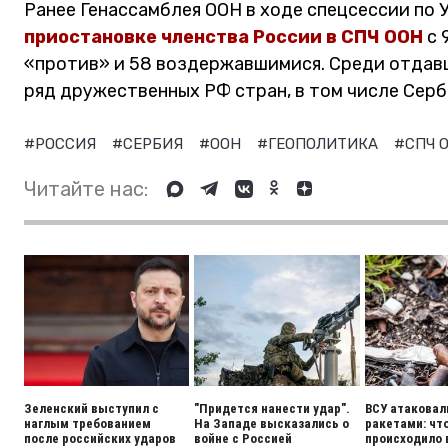
Ранее Генассамблея ООН в ходе спецсессии по
приостановке членства России в СПЧ ООН
с 
«против» и 58 воздержавшимися. Среди отдавш
ряд дружественных РФ стран, в том числе Серб
#РОССИЯ
#СЕРБИЯ
#ООН
#ГЕОПОЛИТИКА
#СПЧ 
Читайте нас:
Зеленский выступил с
"Придется нанести удар".
ВСУ атаковал
наглым требованием
На Западе высказались о
ракетами: чт
после российских ударов
войне с Россией
происходило 