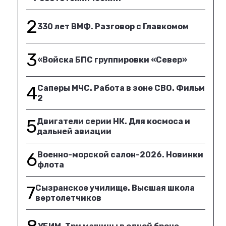
2
330 лет ВМФ. Разговор с Главкомом
3
«Войска БПС группировки «Север»
4
Саперы МЧС. Работа в зоне СВО. Фильм
2
5
Двигатели серии НК. Для космоса и
дальней авиации
6
Военно-морской салон-2026. Новинки
флота
7
Сызранское училище. Высшая школа
вертолетчиков