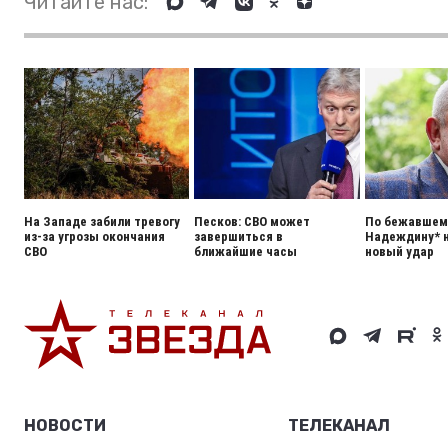
Читайте нас:
На Западе забили тревогу
Песков: СВО может
По бежавшему
из-за угрозы окончания
завершиться в
Надеждину* 
СВО
ближайшие часы
новый удар
НОВОСТИ
ТЕЛЕКАНАЛ