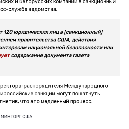
ских и белорусских компаний в санкционный
есс-служба ведомства.
ит 120 юридических лиц в [санкционный]
лением правительства США, действия
интересам национальной безопасности или
рует
содержание документа газета
директора-распорядителя Международного
нтироссийские санкции могут пошатнуть
тметив, что это медленный процесс.
#МИНТОРГ США