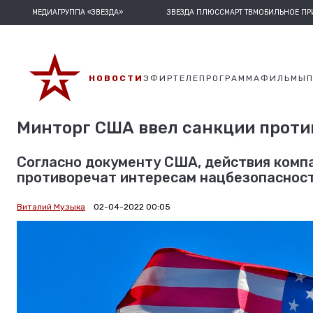
МЕДИАГРУППА «ЗВЕЗДА»
ЗВЕЗДА ПЛЮС
СМАРТ ТВ
МОБИЛЬНОЕ П
НОВОСТИ
ЭФИР
ТЕЛЕПРОГРАММА
ФИЛЬМЫ
Минторг США ввел санкции проти
Согласно документу США, действия компа
противоречат интересам нацбезопасност
Виталий Музыка
02-04-2022 00:05