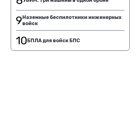
8
УБИМ. Три машины в одной броне
9
Наземные беспилотники инженерных
войск
10
БПЛА для войск БПС