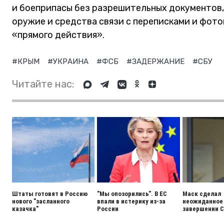
и боеприпасы без разрешительных документов,
оружие и средства связи с переписками и фот
«прямого действия».
#КРЫМ
#УКРАИНА
#ФСБ
#ЗАДЕРЖАНИЕ
#СБУ
Читайте нас:
Штаты готовят в Россию
"Мы опозорились". В ЕС
Маск сделал
нового "засланного
впали в истерику из-за
неожиданное 
казачка"
России
завершении 