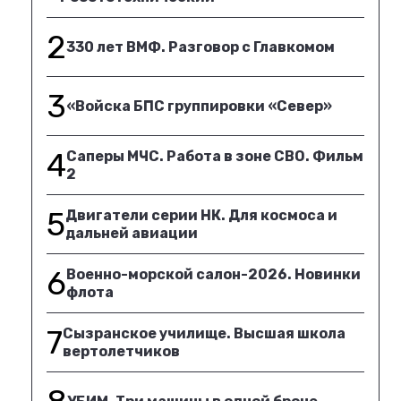
2
330 лет ВМФ. Разговор с Главкомом
3
«Войска БПС группировки «Север»
4
Саперы МЧС. Работа в зоне СВО. Фильм
2
5
Двигатели серии НК. Для космоса и
дальней авиации
6
Военно-морской салон-2026. Новинки
флота
7
Сызранское училище. Высшая школа
вертолетчиков