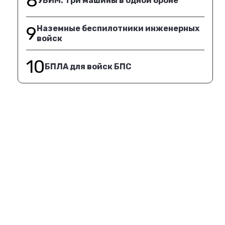
8
УБИМ. Три машины в одной броне
9
Наземные беспилотники инженерных
войск
10
БПЛА для войск БПС