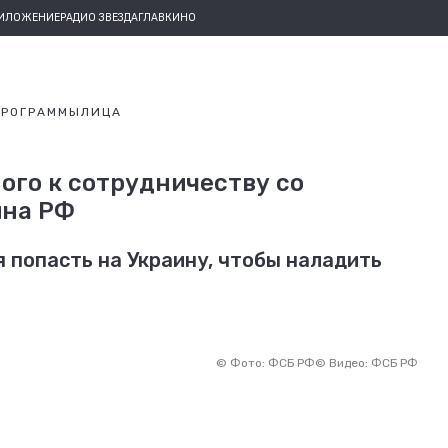
РИЛОЖЕНИЕ
РАДИО ЗВЕЗДА
ГЛАВКИНО
ПРОГРАММЫ
ЛИЦА
ого к сотрудничеству со
ина РФ
 попасть на Украину, чтобы наладить
©
Фото: ФСБ РФ
©
Видео: ФСБ РФ