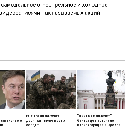
 самодельное огнестрельное и холодное
овидеозаписями так называемых акций
ВСУ точно получат
"Никто не полезет":
заявление о
десятки тысяч новых
британцев потрясло
СВО
солдат
происходящее в Одессе