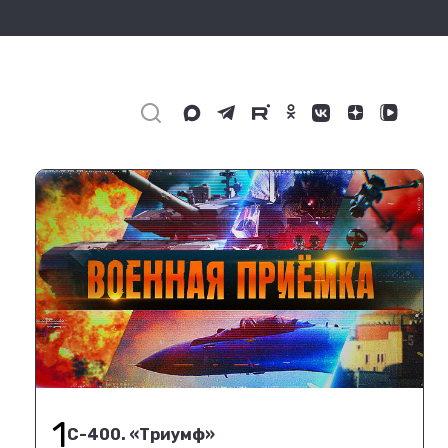
1
С-400. «Триумф»