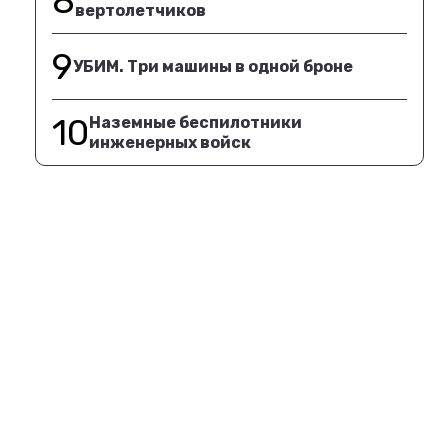
8
вертолетчиков
9
УБИМ. Три машины в одной броне
10
Наземные беспилотники
инженерных войск