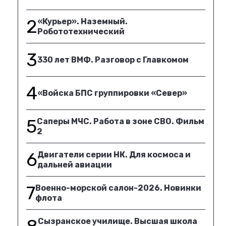
2
«Курьер». Наземный.
Робототехнический
3
330 лет ВМФ. Разговор с Главкомом
4
«Войска БПС группировки «Север»
5
Саперы МЧС. Работа в зоне СВО. Фильм
2
6
Двигатели серии НК. Для космоса и
дальней авиации
7
Военно-морской салон-2026. Новинки
флота
Сызранское училище. Высшая школа