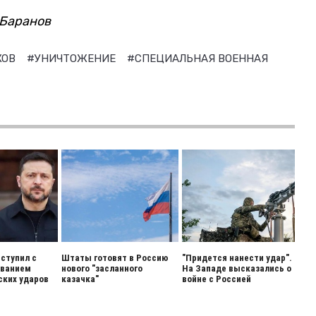
 Баранов
КОВ
#УНИЧТОЖЕНИЕ
#СПЕЦИАЛЬНАЯ ВОЕННАЯ
ступил с
Штаты готовят в Россию
"Придется нанести удар".
ованием
нового "засланного
На Западе высказались о
ских ударов
казачка"
войне с Россией