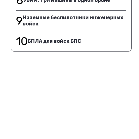
8
УБИМ. Три машины в одной броне
9
Наземные беспилотники инженерных
войск
10
БПЛА для войск БПС