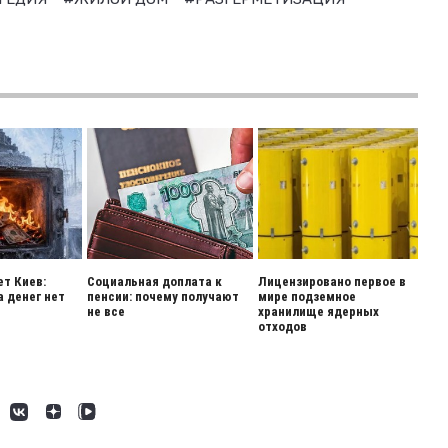
ет Киев:
Социальная доплата к
Лицензировано первое в
а денег нет
пенсии: почему получают
мире подземное
не все
хранилище ядерных
отходов