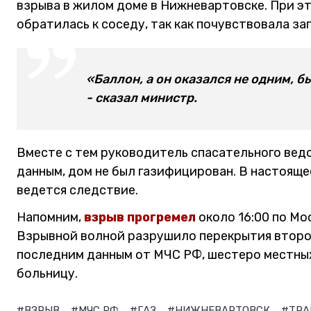
взрыва в жилом доме в Нижневартовске. При эт
обратилась к соседу, так как почувствовала зап
«Баллон, а он оказался не одним, 
- сказал министр.
Вместе с тем руководитель спасательного вед
данным, дом не был газифицирован. В настоящее
ведется следствие.
Напомним,
взрыв прогремел
около 16:00 по Мо
Взрывной волной разрушило перекрытия второг
последним данным от МЧС РФ, шестеро местных
больницу.
#ВЗРЫВ
#МЧС РФ
#ГАЗ
#НИЖНЕВАРТОВСК
#ТРА