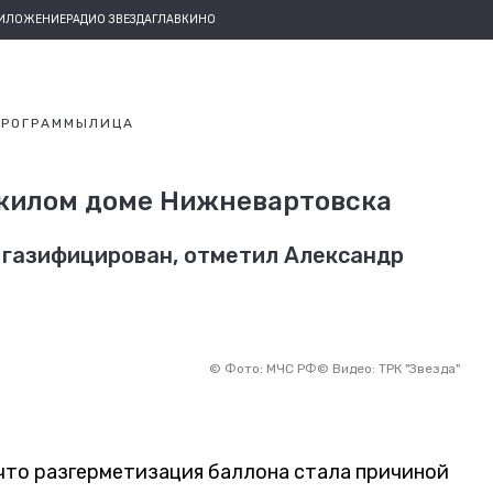
РИЛОЖЕНИЕ
РАДИО ЗВЕЗДА
ГЛАВКИНО
ПРОГРАММЫ
ЛИЦА
 жилом доме Нижневартовска
 газифицирован, отметил Александр
©
Фото: МЧС РФ
©
Видео: ТРК "Звезда"
 что разгерметизация баллона стала причиной