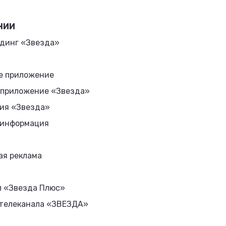
НИИ
динг «Звезда»
е приложение
 приложение «Звезда»
ия «Звезда»
 информация
ая реклама
л «Звезда Плюс»
 телеканала «ЗВЕЗДА»