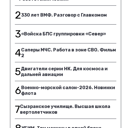
2
330 лет ВМФ. Разговор с Главкомом
3
«Войска БПС группировки «Север»
4
Саперы МЧС. Работа в зоне СВО. Фильм
2
5
Двигатели серии НК. Для космоса и
дальней авиации
6
Военно-морской салон-2026. Новинки
флота
7
Сызранское училище. Высшая школа
вертолетчиков