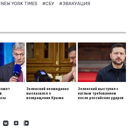
#NEW YORK TIMES
#СБУ
#ЭВАКУАЦИЯ
может
Зеленский неожиданно
Зеленский выступил с
в
высказался о
наглым требованием
асы
возвращении Крыма
после российских ударов