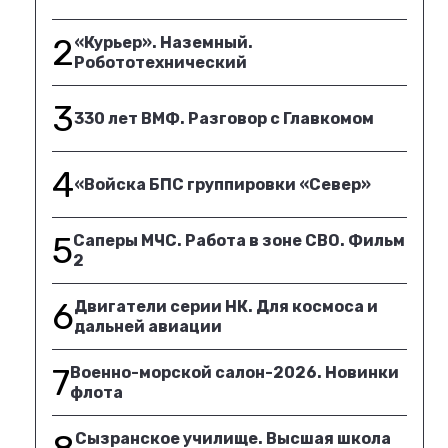
2
«Курьер». Наземный.
Робототехнический
3
330 лет ВМФ. Разговор с Главкомом
4
«Войска БПС группировки «Север»
5
Саперы МЧС. Работа в зоне СВО. Фильм
2
6
Двигатели серии НК. Для космоса и
дальней авиации
7
Военно-морской салон-2026. Новинки
флота
Сызранское училище. Высшая школа