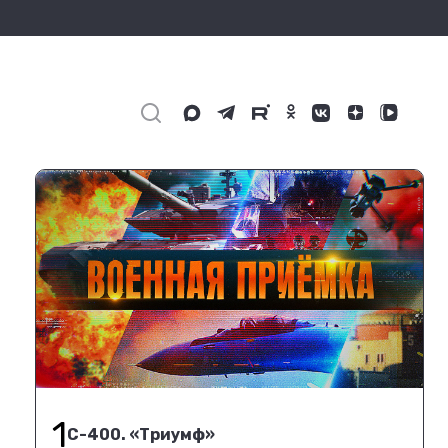
1
С-400. «Триумф»