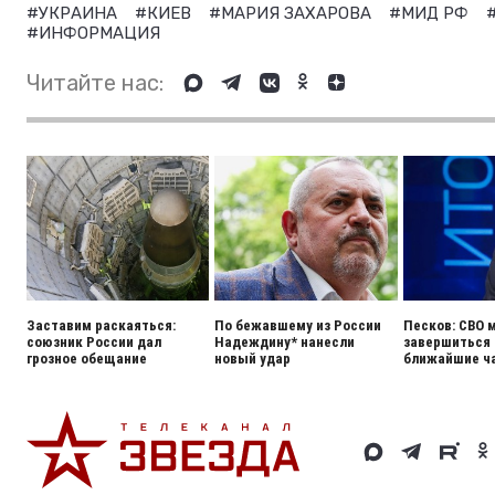
#УКРАИНА
#КИЕВ
#МАРИЯ ЗАХАРОВА
#МИД РФ
#ИНФОРМАЦИЯ
Читайте нас:
Заставим раскаяться:
По бежавшему из России
Песков: СВО 
союзник России дал
Надеждину* нанесли
завершиться 
грозное обещание
новый удар
ближайшие ч