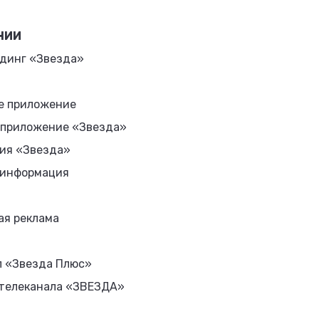
НИИ
динг «Звезда»
е приложение
 приложение «Звезда»
ия «Звезда»
 информация
ая реклама
л «Звезда Плюс»
 телеканала «ЗВЕЗДА»