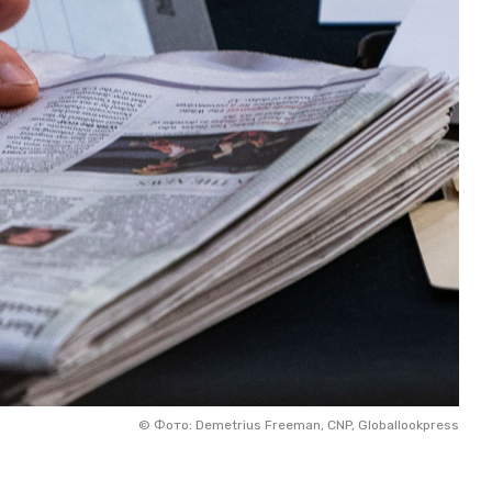
©
Фото: Demetrius Freeman, CNP, Globallookpress