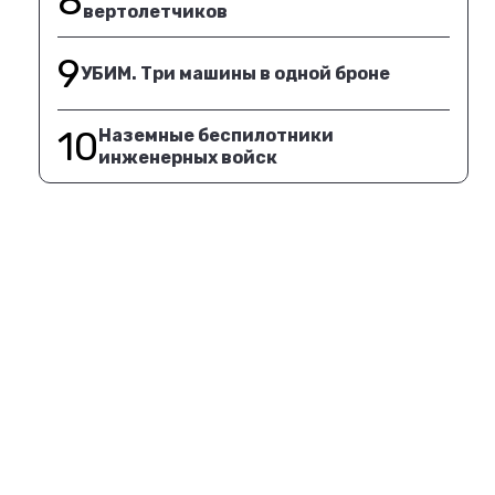
8
вертолетчиков
9
УБИМ. Три машины в одной броне
10
Наземные беспилотники
инженерных войск