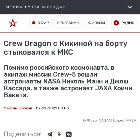
МЕДИАГРУППА «ЗВЕЗДА»
ЭФИР
ПРОГРАММЫ
ФИЛЬМЫ
РАДИО
Crew Dragon с Кикиной на борту
стыковался к МКС
Помимо российского космонавта, в
экипаж миссии Crew-5 вошли
астронавты NASA Николь Мэнн и Джош
Кассада, а также астронавт JAXA Коичи
Ваката.
Максим Крюков
07-10-2022 00:03
©
Фото: NASA
©
Видео: NASA
Поделиться: