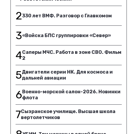
2
330 лет ВМФ. Разговор с Главкомом
3
«Войска БПС группировки «Север»
4
Саперы МЧС. Работа в зоне СВО. Фильм
2
5
Двигатели серии НК. Для космоса и
дальней авиации
6
Военно-морской салон-2026. Новинки
флота
7
Сызранское училище. Высшая школа
вертолетчиков