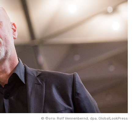
©
Фото: Rolf Vennenbernd, dpa, GlobalLookPress