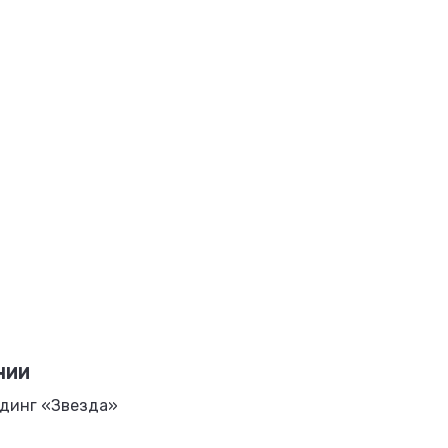
НИИ
динг «Звезда»