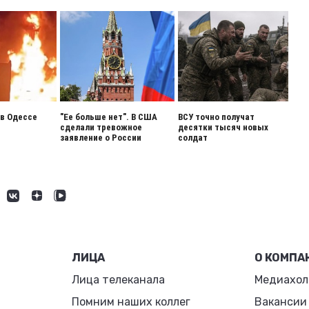
 в Одессе
"Ее больше нет". В США
ВСУ точно получат
сделали тревожное
десятки тысяч новых
заявление о России
солдат
ЛИЦА
О КОМПА
Лица телеканала
Медиахол
Помним наших коллег
Вакансии