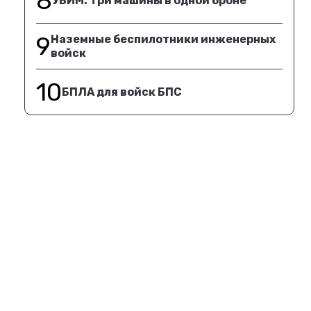
8
УБИМ. Три машины в одной броне
9
Наземные беспилотники инженерных
войск
10
БПЛА для войск БПС