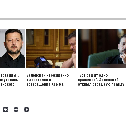
 границы".
Зеленский неожиданно
"Все решит одно
змутились
высказался о
сражение". Зеленский
енского
возвращении Крыма
открыл страшную правду