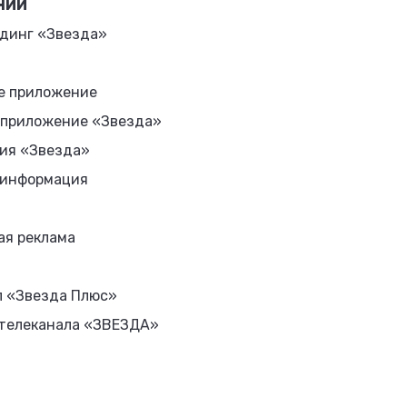
НИИ
динг «Звезда»
е приложение
 приложение «Звезда»
ия «Звезда»
 информация
ая реклама
л «Звезда Плюс»
 телеканала «ЗВЕЗДА»