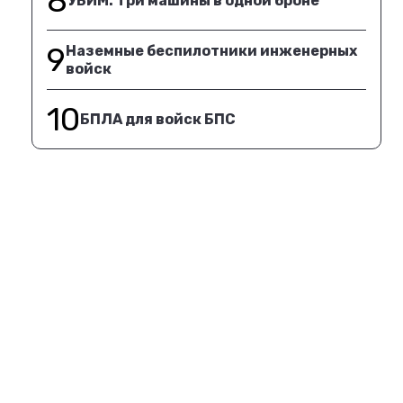
8
УБИМ. Три машины в одной броне
9
Наземные беспилотники инженерных
войск
10
БПЛА для войск БПС