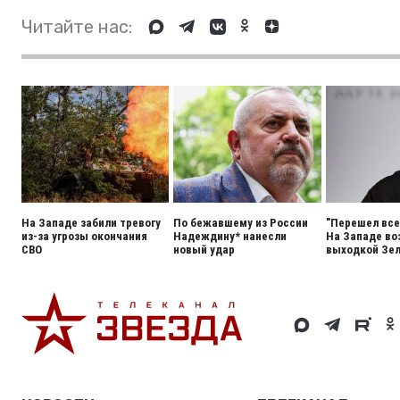
Читайте нас:
На Западе забили тревогу
По бежавшему из России
"Перешел все
из-за угрозы окончания
Надеждину* нанесли
На Западе во
СВО
новый удар
выходкой Зел