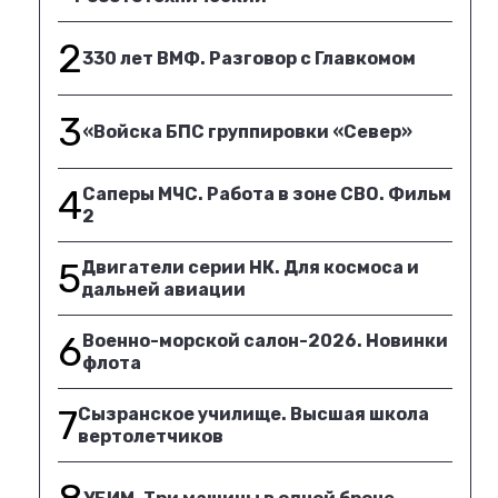
2
330 лет ВМФ. Разговор с Главкомом
3
«Войска БПС группировки «Север»
4
Саперы МЧС. Работа в зоне СВО. Фильм
2
5
Двигатели серии НК. Для космоса и
дальней авиации
6
Военно-морской салон-2026. Новинки
флота
7
Сызранское училище. Высшая школа
вертолетчиков