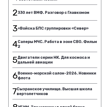
2
330 лет ВМФ. Разговор с Главкомом
3
«Войска БПС группировки «Север»
4
Саперы МЧС. Работа в зоне СВО. Фильм
2
5
Двигатели серии НК. Для космоса и
дальней авиации
6
Военно-морской салон-2026. Новинки
флота
7
Сызранское училище. Высшая школа
вертолетчиков