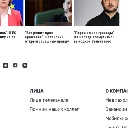
сь". В ЕС
"Все решит одно
"Перешел все границы".
ику из-за
сражение". Зеленский
На Западе возмутились
открыл страшную правду
выходкой Зеленского
ЛИЦА
О КОМПА
Лица телеканала
Медиахол
Помним наших коллег
Вакансии
Мобильно
Смарт ТВ