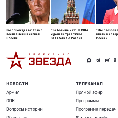
Вы побеждаете: Трамп
"Ее больше нет". В США
"Мы опозорили
послал ясный сигнал
сделали тревожное
впали в истер
России
заявление о России
России
НОВОСТИ
ТЕЛЕКАНАЛ
Армия
Прямой эфир
ОПК
Программы
Вопросы истории
Программа передач
Общество
Фильмы онлайн