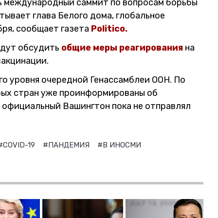
ь международный саммит по вопросам борьбы
тывает глава Белого дома, глобальное
бря, сообщает газета
Politico.
удут обсудить
общие меры реагирования
на
вакцинации.
го уровня очередной Генассамблеи ООН. По
рых стран уже проинформированы об
 официальный Вашингтон пока не отправлял
#COVID-19
#ПАНДЕМИЯ
#В ИНОСМИ