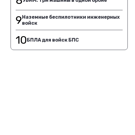
8
УБИМ. Три машины в одной броне
9
Наземные беспилотники инженерных
войск
10
БПЛА для войск БПС