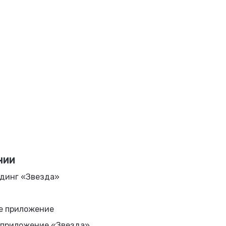
НИИ
динг «Звезда»
е приложение
 приложение «Звезда»