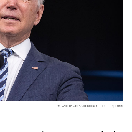
©
Фото: CNP AdMedia Globallookpress