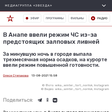
МЕДИАГРУППА «ЗВЕЗДА»
ЭФИР
ПРОГРАММЫ
ФИЛЬМЫ
РАДИО
В Анапе ввели режим ЧС из-за
предстоящих залповых ливней
За минувшую ночь в городе выпала
трехмесячная норма осадков, на курорте
ввели режим повышенной готовности.
Олеся Степакова
13-08-2021 15:58
©
Фото: wika_winter_tort_norilsk, Instagram
©
Видео: wika_winter_tort_norilsk, Instagram
Поделиться: