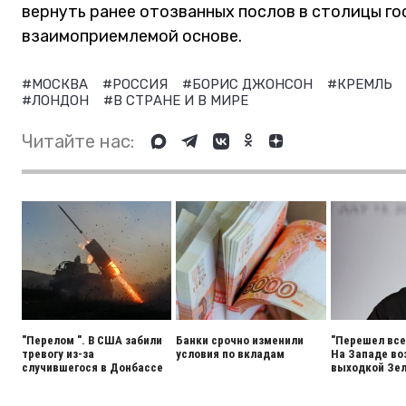
вернуть ранее отозванных послов в столицы го
взаимоприемлемой основе.
#МОСКВА
#РОССИЯ
#БОРИС ДЖОНСОН
#КРЕМЛЬ
#ЛОНДОН
#В СТРАНЕ И В МИРЕ
Читайте нас:
"Перелом ". В США забили
Банки срочно изменили
"Перешел все
тревогу из-за
условия по вкладам
На Западе во
случившегося в Донбассе
выходкой Зел