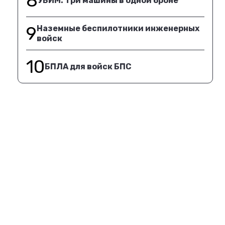
8
УБИМ. Три машины в одной броне
9
Наземные беспилотники инженерных
войск
10
БПЛА для войск БПС