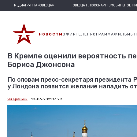
МЕДИАГРУППА «ЗВЕЗДА»
ЗВЕЗДА ПЛЮС
СМАРТ ТВ
МОБИЛЬНОЕ П
НОВОСТИ
ЭФИР
ТЕЛЕПРОГРАММА
ФИЛЬМЫ
В Кремле оценили вероятность п
Бориса Джонсона
По словам пресс-секретаря президента Р
у Лондона появится желание наладить от
Ян Брацкий
19-06-2021 13:29