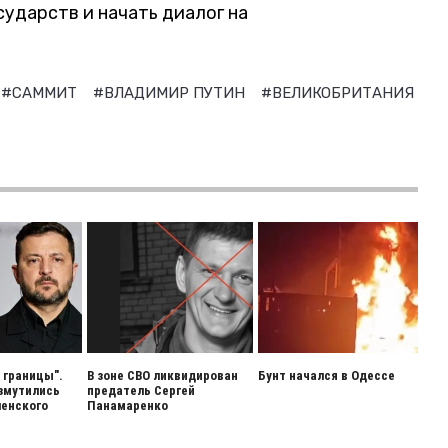
сударств и начать диалог на
#САММИТ
#ВЛАДИМИР ПУТИН
#ВЕЛИКОБРИТАНИЯ
 границы".
В зоне СВО ликвидирован
Бунт начался в Одессе
змутились
предатель Сергей
енского
Панамаренко