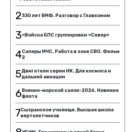
2
330 лет ВМФ. Разговор с Главкомом
3
«Войска БПС группировки «Север»
4
Саперы МЧС. Работа в зоне СВО. Фильм
2
5
Двигатели серии НК. Для космоса и
дальней авиации
6
Военно-морской салон-2026. Новинки
флота
7
Сызранское училище. Высшая школа
вертолетчиков