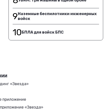
8
УБИМ. Три машины в одной броне
9
Наземные беспилотники инженерных
войск
10
БПЛА для войск БПС
НИИ
динг «Звезда»
е приложение
 приложение «Звезда»