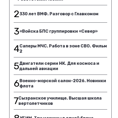
2
330 лет ВМФ. Разговор с Главкомом
3
«Войска БПС группировки «Север»
4
Саперы МЧС. Работа в зоне СВО. Фильм
2
5
Двигатели серии НК. Для космоса и
дальней авиации
6
Военно-морской салон-2026. Новинки
флота
7
Сызранское училище. Высшая школа
вертолетчиков