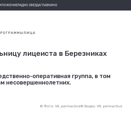
РИЛОЖЕНИЕ
РАДИО ЗВЕЗДА
ГЛАВКИНО
ПРОГРАММЫ
ЛИЦА
ьницу лицеиста в Березниках
едственно-оперативная группа, в том
ам несовершеннолетних.
©
Фото: VK, permactive
©
Видео: VK, permactive