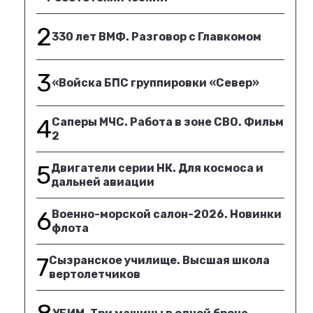
2
330 лет ВМФ. Разговор с Главкомом
3
«Войска БПС группировки «Север»
4
Саперы МЧС. Работа в зоне СВО. Фильм
2
5
Двигатели серии НК. Для космоса и
дальней авиации
6
Военно-морской салон-2026. Новинки
флота
7
Сызранское училище. Высшая школа
вертолетчиков