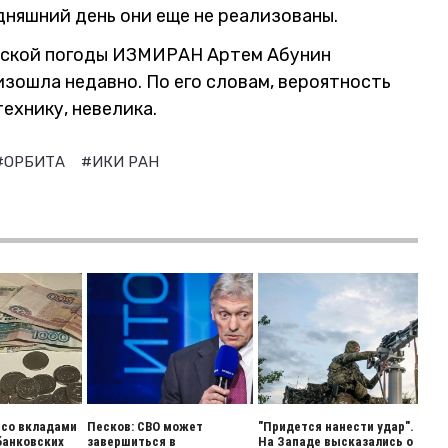
дняшний день они еще не реализованы.
еской погоды ИЗМИРАН Артем Абунин
зошла недавно. По его словам, вероятность
ехнику, невелика.
#ОРБИТА
#ИКИ РАН
 со вкладами
Песков: СВО может
"Придется нанести удар".
банковских
завершиться в
На Западе высказались о