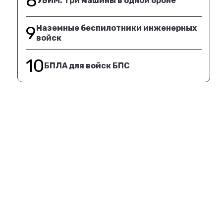
8
УБИМ. Три машины в одной броне
9
Наземные беспилотники инженерных
войск
10
БПЛА для войск БПС