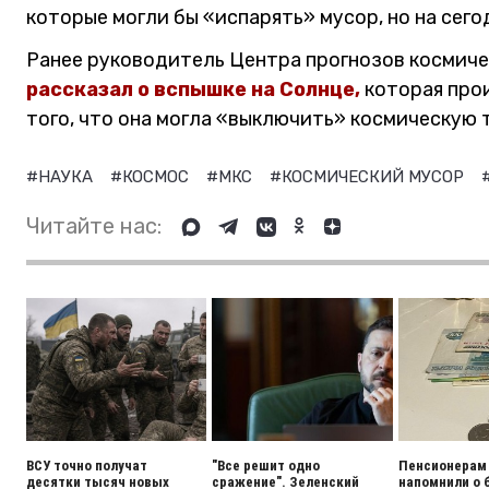
которые могли бы «испарять» мусор, но на сего
Ранее руководитель Центра прогнозов космич
рассказал о вспышке на Солнце,
которая прои
того, что она могла «выключить» космическую т
#НАУКА
#КОСМОС
#МКС
#КОСМИЧЕСКИЙ МУСОР
Читайте нас:
ВСУ точно получат
"Все решит одно
Пенсионерам
десятки тысяч новых
сражение". Зеленский
напомнили о 