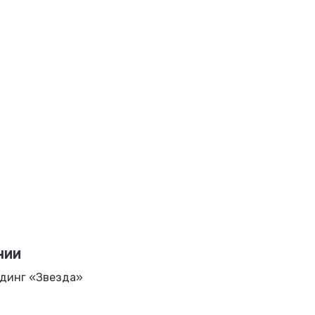
НИИ
динг «Звезда»