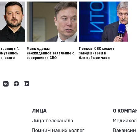
 границы".
Маск сделал
Песков: СВО может
змутились
неожиданное заявление о
завершиться в
енского
завершении СВО
ближайшие часы
ЛИЦА
О КОМПА
Лица телеканала
Медиахол
Помним наших коллег
Вакансии