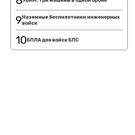
8
УБИМ. Три машины в одной броне
9
Наземные беспилотники инженерных
войск
10
БПЛА для войск БПС