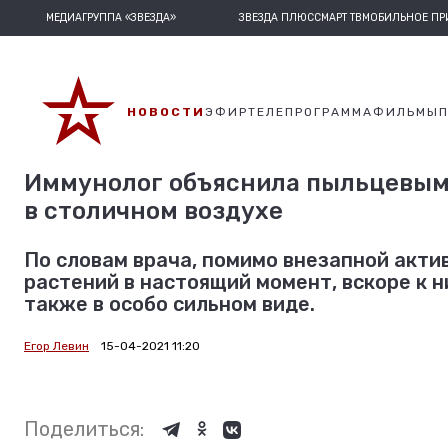
МЕДИАГРУППА «ЗВЕЗДА»
ЗВЕЗДА ПЛЮС
СМАРТ ТВ
МОБИЛЬНОЕ П
НОВОСТИ
ЭФИР
ТЕЛЕПРОГРАММА
ФИЛЬМЫ
Иммунолог объяснила пыльцевым 
в столичном воздухе
По словам врача, помимо внезапной акти
растений в настоящий момент, вскоре к н
также в особо сильном виде.
Егор Левин
15-04-2021 11:20
Поделиться: