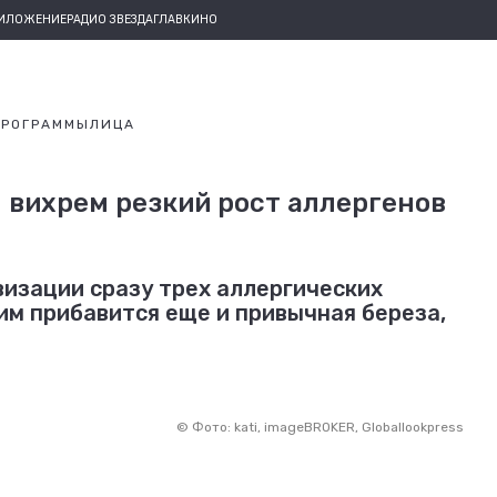
РИЛОЖЕНИЕ
РАДИО ЗВЕЗДА
ГЛАВКИНО
ПРОГРАММЫ
ЛИЦА
вихрем резкий рост аллергенов
визации сразу трех аллергических
им прибавится еще и привычная береза,
©
Фото: kati, imageBROKER, Globallookpress