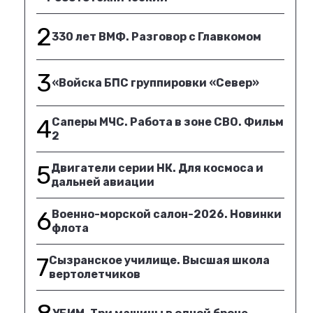
2
330 лет ВМФ. Разговор с Главкомом
3
«Войска БПС группировки «Север»
4
Саперы МЧС. Работа в зоне СВО. Фильм
2
5
Двигатели серии НК. Для космоса и
дальней авиации
6
Военно-морской салон-2026. Новинки
флота
7
Сызранское училище. Высшая школа
вертолетчиков