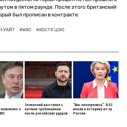
утом в пятом раунде. После этого британский
орый был прописан в контракте.
Н УАЙТ
#WBC
#КОСТЯ ЦЗЮ
Зеленский выступил с
"Мы опозорились". В ЕС
заявление о
наглым требованием
впали в истерику из-за
СВО
после российских ударов
России