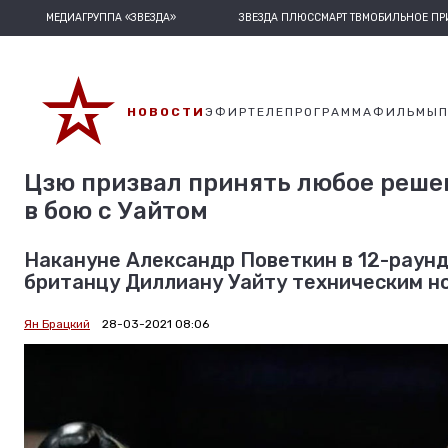
МЕДИАГРУППА «ЗВЕЗДА»
ЗВЕЗДА ПЛЮС
СМАРТ ТВ
МОБИЛЬНОЕ П
НОВОСТИ
ЭФИР
ТЕЛЕПРОГРАММА
ФИЛЬМЫ
Цзю призвал принять любое реше
в бою с Уайтом
Накануне Александр Поветкин в 12-раунд
британцу Диллиану Уайту техническим но
Ян Брацкий
28-03-2021 08:06