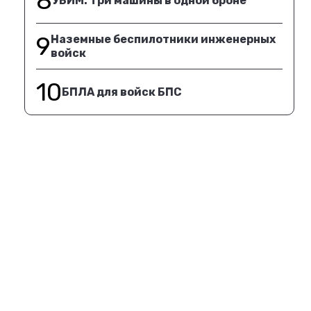
8
УБИМ. Три машины в одной броне
9
Наземные беспилотники инженерных
войск
10
БПЛА для войск БПС