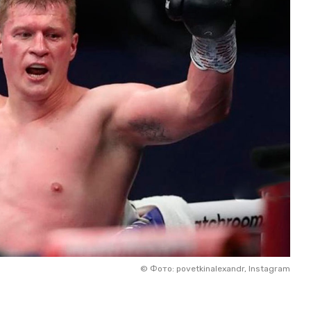
©
Фото: povetkinalexandr, Instagram