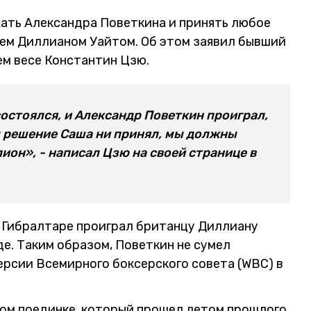
ать Александра Поветкина и принять любое
ем Диллианом Уайтом. Об этом заявил бывший
м весе Константин Цзю.
остоялся, и Александр Поветкин проиграл,
ы решение Саша ни принял, мы должны
ион», - написал Цзю на своей странице в
в Гибралтаре проиграл британцу Диллиану
е. Таким образом, Поветкин не сумел
ерсии Всемирного боксерского совета (WBC) в
вом поединке, который прошел летом прошлого