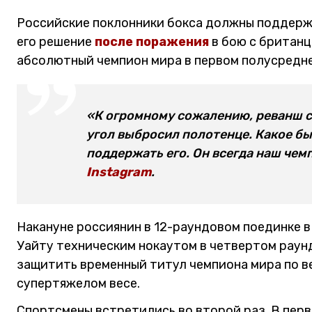
Российские поклонники бокса должны поддерж
его решение
после поражения
в бою с британц
абсолютный чемпион мира в первом полусредне
«К огромному сожалению, реванш с
угол выбросил полотенце. Какое б
поддержать его. Он всегда наш чемп
Instagram
.
Накануне россиянин в 12-раундовом поединке 
Уайту техническим нокаутом в четвертом раунд
защитить временный титул чемпиона мира по в
супертяжелом весе.
Спортсмены встретились во второй раз. В пер