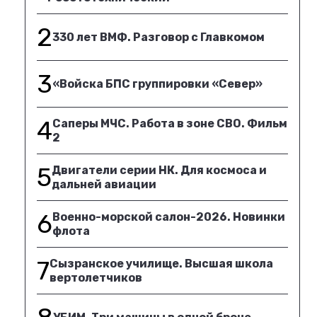
2
330 лет ВМФ. Разговор с Главкомом
3
«Войска БПС группировки «Север»
4
Саперы МЧС. Работа в зоне СВО. Фильм
2
5
Двигатели серии НК. Для космоса и
дальней авиации
6
Военно-морской салон-2026. Новинки
флота
7
Сызранское училище. Высшая школа
вертолетчиков