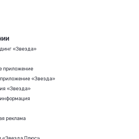
НИИ
динг «Звезда»
е приложение
 приложение «Звезда»
ия «Звезда»
 информация
ая реклама
л «Звезда Плюс»