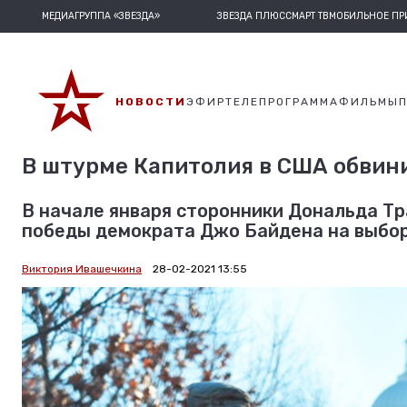
МЕДИАГРУППА «ЗВЕЗДА»
ЗВЕЗДА ПЛЮС
СМАРТ ТВ
МОБИЛЬНОЕ П
НОВОСТИ
ЭФИР
ТЕЛЕПРОГРАММА
ФИЛЬМЫ
В штурме Капитолия в США обвини
В начале января сторонники Дональда Т
победы демократа Джо Байдена на выбор
Виктория Ивашечкина
28-02-2021 13:55