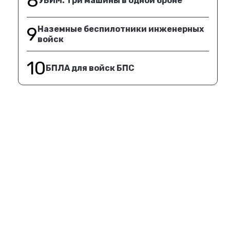
8
УБИМ. Три машины в одной броне
9
Наземные беспилотники инженерных
войск
10
БПЛА для войск БПС