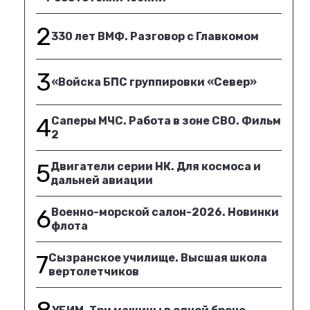
2
330 лет ВМФ. Разговор с Главкомом
3
«Войска БПС группировки «Север»
4
Саперы МЧС. Работа в зоне СВО. Фильм
2
5
Двигатели серии НК. Для космоса и
дальней авиации
6
Военно-морской салон-2026. Новинки
флота
7
Сызранское училище. Высшая школа
вертолетчиков