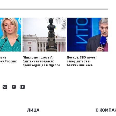
вала
"Никто не полезет":
Песков: СВО может
ку России
британцев потрясло
завершиться в
происходящее в Одессе
ближайшие часы
ЛИЦА
О КОМПА