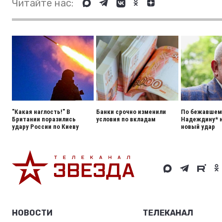
Читайте нас:
"Какая наглость!" В
Банки срочно изменили
По бежавшему
Британии поразились
условия по вкладам
Надеждину* 
удару России по Киеву
новый удар
НОВОСТИ
ТЕЛЕКАНАЛ