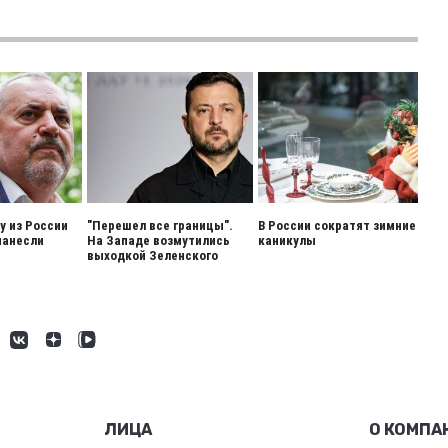
 из России
"Перешел все границы".
В России сократят зимние
нанесли
На Западе возмутились
каникулы
выходкой Зеленского
ЛИЦА
О КОМПА