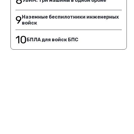
8
УБИМ. Три машины в одной броне
9
Наземные беспилотники инженерных
войск
10
БПЛА для войск БПС