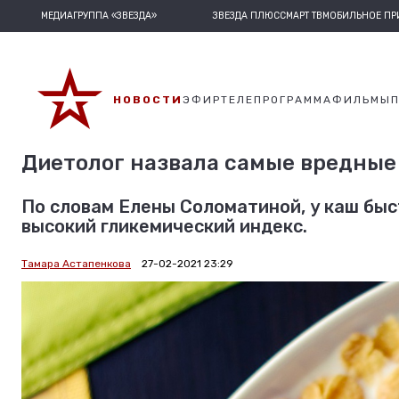
МЕДИАГРУППА «ЗВЕЗДА»
ЗВЕЗДА ПЛЮС
СМАРТ ТВ
МОБИЛЬНОЕ П
НОВОСТИ
ЭФИР
ТЕЛЕПРОГРАММА
ФИЛЬМЫ
Диетолог назвала самые вредные
По словам Елены Соломатиной, у каш быс
высокий гликемический индекс.
Тамара Астапенкова
27-02-2021 23:29