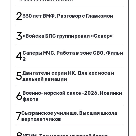
2
330 лет ВМФ. Разговор с Главкомом
3
«Войска БПС группировки «Север»
4
Саперы МЧС. Работа в зоне СВО. Фильм
2
5
Двигатели серии НК. Для космоса и
дальней авиации
6
Военно-морской салон-2026. Новинки
флота
7
Сызранское училище. Высшая школа
вертолетчиков