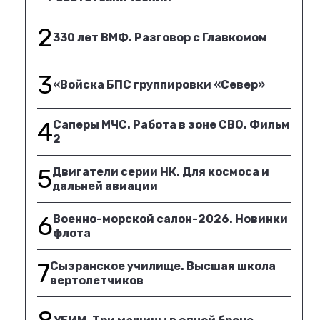
2
330 лет ВМФ. Разговор с Главкомом
3
«Войска БПС группировки «Север»
4
Саперы МЧС. Работа в зоне СВО. Фильм
2
5
Двигатели серии НК. Для космоса и
дальней авиации
6
Военно-морской салон-2026. Новинки
флота
7
Сызранское училище. Высшая школа
вертолетчиков