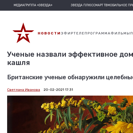
МЕДИАГРУППА «ЗВЕЗДА»
ЗВЕЗДА ПЛЮС
СМАРТ ТВ
МОБИЛЬНОЕ П
НОВОСТИ
ЭФИР
ТЕЛЕПРОГРАММА
ФИЛЬМЫ
Ученые назвали эффективное дом
кашля
Британские ученые обнаружили целебные
Светлана Иванова
20-02-2021 17:31