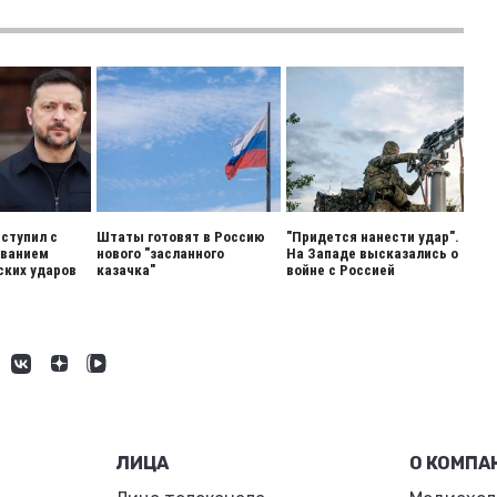
ступил с
Штаты готовят в Россию
"Придется нанести удар".
ованием
нового "засланного
На Западе высказались о
ских ударов
казачка"
войне с Россией
ЛИЦА
О КОМПА