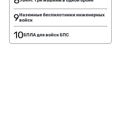
8
УБИМ. Три машины в одной броне
9
Наземные беспилотники инженерных
войск
10
БПЛА для войск БПС