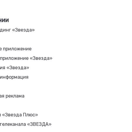
НИИ
динг «Звезда»
е приложение
 приложение «Звезда»
ия «Звезда»
 информация
ая реклама
л «Звезда Плюс»
 телеканала «ЗВЕЗДА»