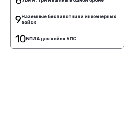
8
УБИМ. Три машины в одной броне
9
Наземные беспилотники инженерных
войск
10
БПЛА для войск БПС