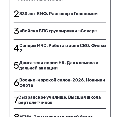
2
330 лет ВМФ. Разговор с Главкомом
3
«Войска БПС группировки «Север»
4
Саперы МЧС. Работа в зоне СВО. Фильм
2
5
Двигатели серии НК. Для космоса и
дальней авиации
6
Военно-морской салон-2026. Новинки
флота
7
Сызранское училище. Высшая школа
вертолетчиков