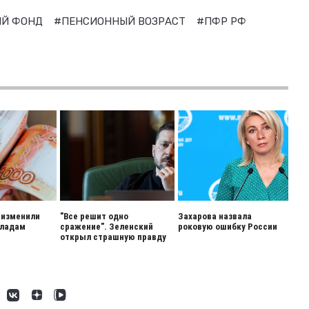
ЫЙ ФОНД
#ПЕНСИОННЫЙ ВОЗРАСТ
#ПФР РФ
 изменили
"Все решит одно
Захарова назвала
кладам
сражение". Зеленский
роковую ошибку России
открыл страшную правду