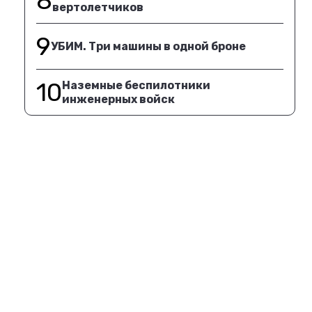
8
вертолетчиков
9
УБИМ. Три машины в одной броне
10
Наземные беспилотники
инженерных войск