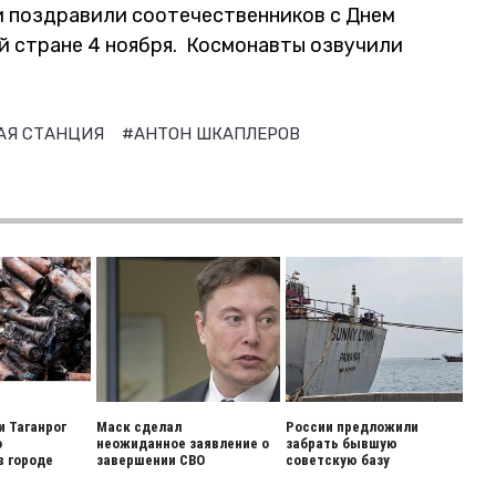
и поздравили соотечественников с Днем
й стране 4 ноября. Космонавты озвучили
АЯ СТАНЦИЯ
#АНТОН ШКАПЛЕРОВ
и Таганрог
Маск сделал
России предложили
о
неожиданное заявление о
забрать бывшую
в городе
завершении СВО
советскую базу