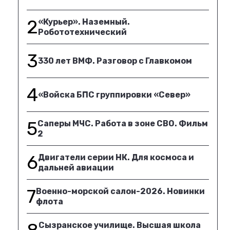
2
«Курьер». Наземный.
Робототехнический
3
330 лет ВМФ. Разговор с Главкомом
4
«Войска БПС группировки «Север»
5
Саперы МЧС. Работа в зоне СВО. Фильм
2
6
Двигатели серии НК. Для космоса и
дальней авиации
7
Военно-морской салон-2026. Новинки
флота
Сызранское училище. Высшая школа