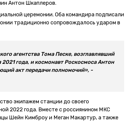
нин Антон Шкаплеров.
циальной церемонии. Оба командира подписали
монии традиционно сопровождалось ударом в
кого агентства Тома Песке, возглавлявший
ря 2021 года, и космонавт Роскосмоса Антон
щий акт передачи полномочий», -
ство экипажем станции до своего
ной 2022 года. Вместе с россиянином МКС
нцы Шейн Кимброу и Меган Макартур, а также