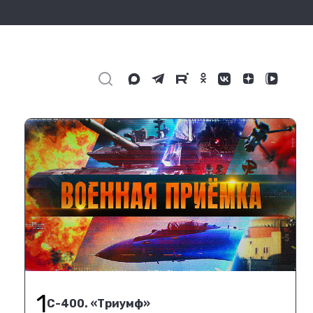
1
С-400. «Триумф»