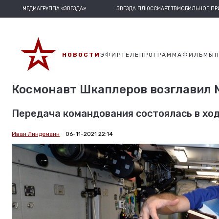
МЕДИАГРУППА «ЗВЕЗДА»
ЗВЕЗДА ПЛЮС
СМАРТ ТВ
МОБИЛЬНОЕ П
НОВОСТИ
ЭФИР
ТЕЛЕПРОГРАММА
ФИЛЬМЫ
Космонавт Шкаплеров возглавил 
Передача командования состоялась в хо
Иван Линдеманн
06-11-2021 22:14