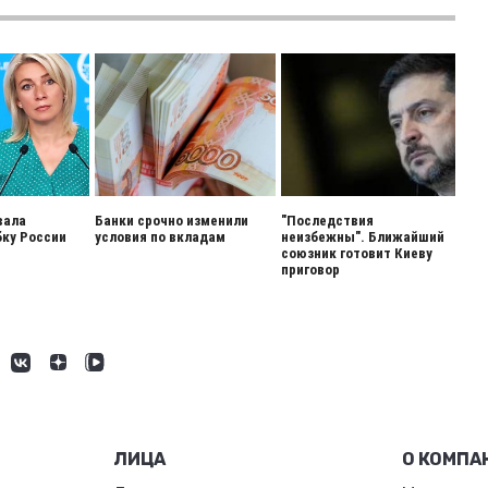
вала
Банки срочно изменили
"Последствия
ку России
условия по вкладам
неизбежны". Ближайший
союзник готовит Киеву
приговор
ЛИЦА
О КОМПА