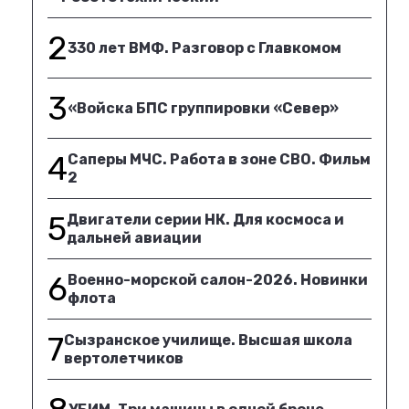
2
330 лет ВМФ. Разговор с Главкомом
3
«Войска БПС группировки «Север»
4
Саперы МЧС. Работа в зоне СВО. Фильм
2
5
Двигатели серии НК. Для космоса и
дальней авиации
6
Военно-морской салон-2026. Новинки
флота
7
Сызранское училище. Высшая школа
вертолетчиков