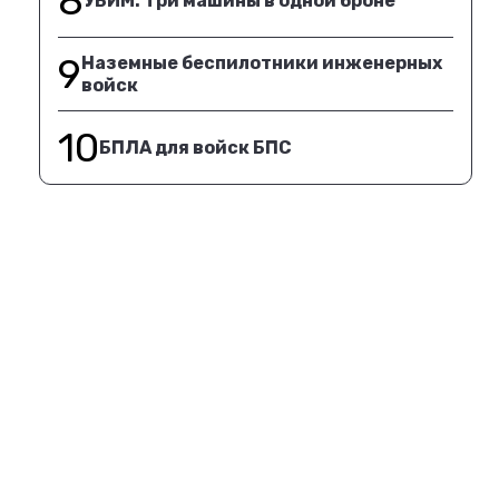
8
УБИМ. Три машины в одной броне
9
Наземные беспилотники инженерных
войск
10
БПЛА для войск БПС