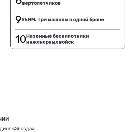
8
вертолетчиков
9
УБИМ. Три машины в одной броне
10
Наземные беспилотники
инженерных войск
НИИ
динг «Звезда»