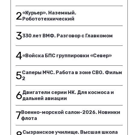
2
«Курьер». Наземный.
Робототехнический
3
330 лет ВМФ. Разговор с Главкомом
4
«Войска БПС группировки «Север»
5
Саперы МЧС. Работа в зоне СВО. Фильм
2
6
Двигатели серии НК. Для космоса и
дальней авиации
7
Военно-морской салон-2026. Новинки
флота
Сызранское училище. Высшая школа