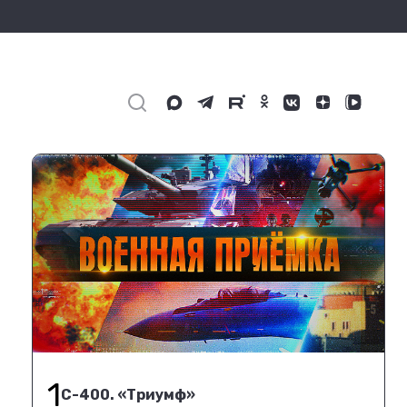
1
С-400. «Триумф»