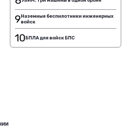
8
УБИМ. Три машины в одной броне
9
Наземные беспилотники инженерных
войск
10
БПЛА для войск БПС
НИИ