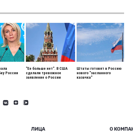
вала
"Ее больше нет". В США
Штаты готовят в Россию
ку России
сделали тревожное
нового "засланного
заявление о России
казачка"
ЛИЦА
О КОМПА