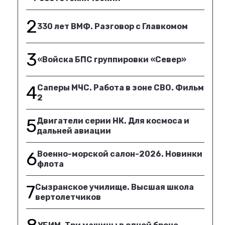
2
330 лет ВМФ. Разговор с Главкомом
3
«Войска БПС группировки «Север»
4
Саперы МЧС. Работа в зоне СВО. Фильм
2
5
Двигатели серии НК. Для космоса и
дальней авиации
6
Военно-морской салон-2026. Новинки
флота
7
Сызранское училище. Высшая школа
вертолетчиков