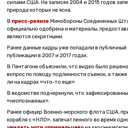
силами США. На записях 2004 и 2015 годов запе
природа которых не ясна.
В
пресс-релизе
Минобороны Соединенных Штат
официально одобрена и материалы, предоставл
являются секретными.
Ранее данные кадры уже попадали в публичный
публикации в 2007 и 2017 годах.
В Пентагоне объяснили, что видео было решен
вопрос по поводу подлинности съемок, а также
ли на кадрах «что-то еще».
В ведомстве подчеркнули, что зафиксированны
«неопознанных».
Ранее офицер Военно-морского флота США, пр
корабля с «НЛО», запечатленного во время одно
увидеть ноги «пришельцев»
на «космическом