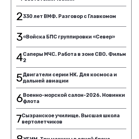
2
330 лет ВМФ. Разговор с Главкомом
3
«Войска БПС группировки «Север»
4
Саперы МЧС. Работа в зоне СВО. Фильм
2
5
Двигатели серии НК. Для космоса и
дальней авиации
6
Военно-морской салон-2026. Новинки
флота
7
Сызранское училище. Высшая школа
вертолетчиков