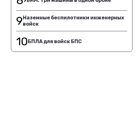
8
УБИМ. Три машины в одной броне
9
Наземные беспилотники инженерных
войск
10
БПЛА для войск БПС