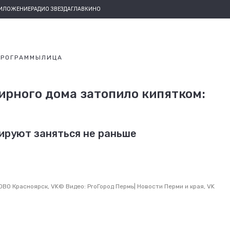
РИЛОЖЕНИЕ
РАДИО ЗВЕЗДА
ГЛАВКИНО
ПРОГРАММЫ
ЛИЦА
ирного дома затопило кипятком:
ируют заняться не раньше
ВО Красноярск, VK
©
Видео: ProГород Пермь| Новости Перми и края, VK