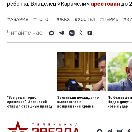
ребенка. Владелец «Карамели»
арестован
до 2
#АВАРИЯ
#ПОТОП
#ЖКХ
#ХОСТЕЛ
#ПЕРМЬ
#К
Читайте нас:
"Все решит одно
Зеленский неожиданно
По бежавшему
сражение". Зеленский
высказался о
Надеждину* 
открыл страшную правду
возвращении Крыма
новый удар