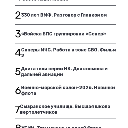
2
330 лет ВМФ. Разговор с Главкомом
3
«Войска БПС группировки «Север»
4
Саперы МЧС. Работа в зоне СВО. Фильм
2
5
Двигатели серии НК. Для космоса и
дальней авиации
6
Военно-морской салон-2026. Новинки
флота
7
Сызранское училище. Высшая школа
вертолетчиков