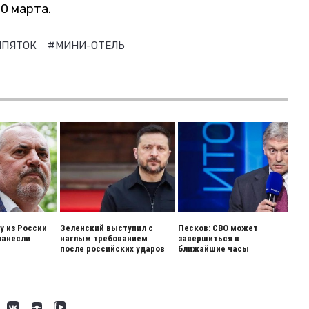
0 марта.
ИПЯТОК
#МИНИ-ОТЕЛЬ
 из России
Зеленский выступил с
Песков: СВО может
нанесли
наглым требованием
завершиться в
после российских ударов
ближайшие часы