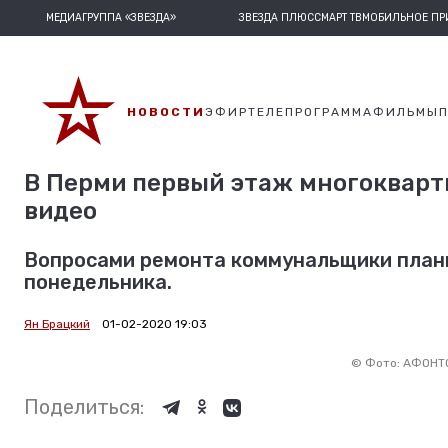
МЕДИАГРУППА «ЗВЕЗДА»
ЗВЕЗДА ПЛЮС
СМАРТ ТВ
МОБИЛЬНОЕ П
НОВОСТИ
ЭФИР
ТЕЛЕПРОГРАММА
ФИЛЬМЫ
В Перми первый этаж многокварт
видео
Вопросами ремонта коммунальщики план
понедельника.
Ян Брацкий
01-02-2020 19:03
©
Фото: АФОНТО
Поделиться: