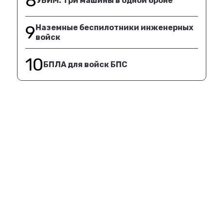
8
УБИМ. Три машины в одной броне
9
Наземные беспилотники инженерных
войск
10
БПЛА для войск БПС