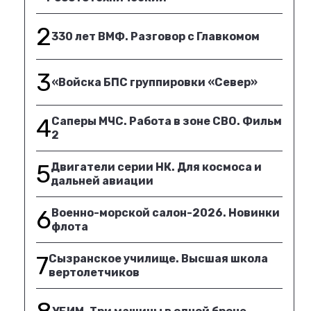
2
330 лет ВМФ. Разговор с Главкомом
3
«Войска БПС группировки «Север»
4
Саперы МЧС. Работа в зоне СВО. Фильм
2
5
Двигатели серии НК. Для космоса и
дальней авиации
6
Военно-морской салон-2026. Новинки
флота
7
Сызранское училище. Высшая школа
вертолетчиков