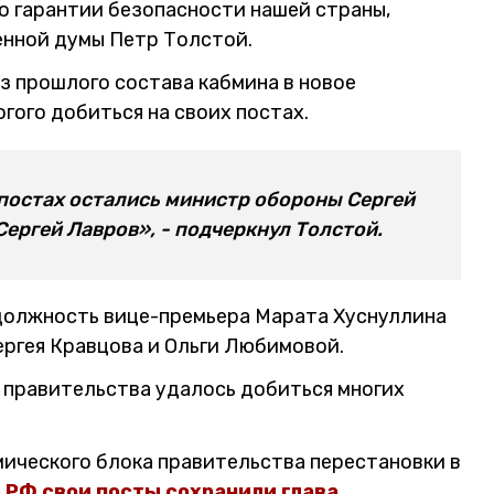
о гарантии безопасности нашей страны,
енной думы Петр Толстой.
из прошлого состава кабмина в новое
гого добиться на своих постах.
х постах остались министр обороны Сергей
ергей Лавров», - подчеркнул Толстой.
 должность вице-премьера Марата Хуснуллина
ергея Кравцова и Ольги Любимовой.
 правительства удалось добиться многих
ического блока правительства перестановки в
 РФ свои посты сохранили глава