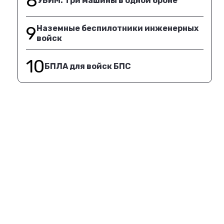
8
УБИМ. Три машины в одной броне
9
Наземные беспилотники инженерных
войск
10
БПЛА для войск БПС