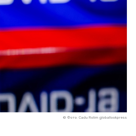
©
Фото: Cadu Rolim globallookpress