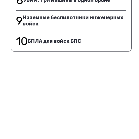
8
УБИМ. Три машины в одной броне
9
Наземные беспилотники инженерных
войск
10
БПЛА для войск БПС