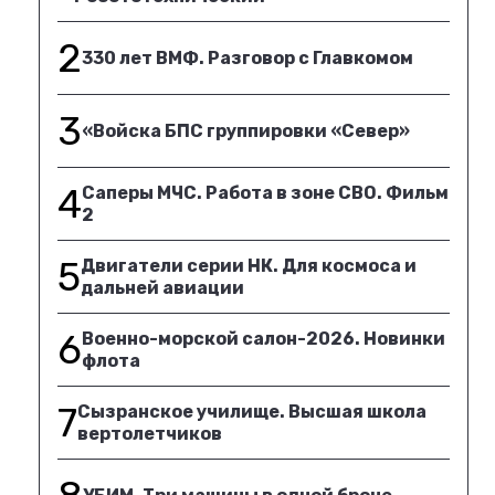
2
330 лет ВМФ. Разговор с Главкомом
3
«Войска БПС группировки «Север»
4
Саперы МЧС. Работа в зоне СВО. Фильм
2
5
Двигатели серии НК. Для космоса и
дальней авиации
6
Военно-морской салон-2026. Новинки
флота
7
Сызранское училище. Высшая школа
вертолетчиков