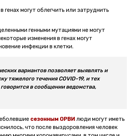
в генах могут облегчить или затруднить
деленными генными мутациями не могут
некоторые изменения в генах могут
новение инфекции в клетки.
ческих вариантов позволяет выявлять и
у тяжелого течения COVID-19, и тех
 говорится в сообщении ведомства,
ереболевшие
сезонным ОРВИ
люди могут иметь
яснилось, что после выздоровления человек
ию многими коронавирусами, в том числе и