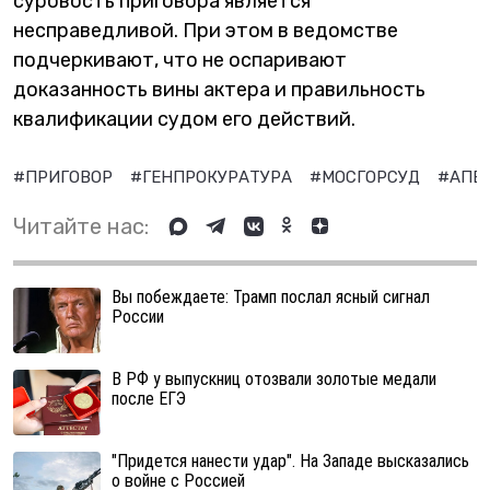
суровость приговора является
несправедливой. При этом в ведомстве
подчеркивают, что не оспаривают
доказанность вины актера и правильность
квалификации судом его действий.
#ПРИГОВОР
#ГЕНПРОКУРАТУРА
#МОСГОРСУД
#АПЕ
Читайте нас:
Вы побеждаете: Трамп послал ясный сигнал
России
В РФ у выпускниц отозвали золотые медали
после ЕГЭ
"Придется нанести удар". На Западе высказались
о войне с Россией