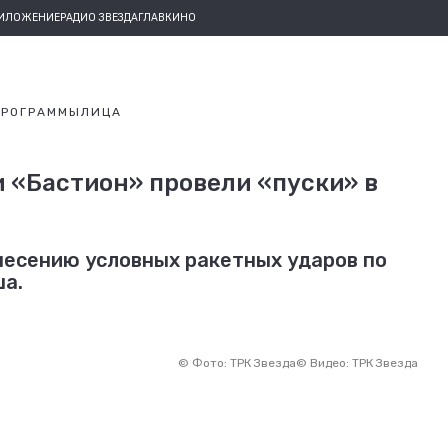
РИЛОЖЕНИЕ
РАДИО ЗВЕЗДА
ГЛАВКИНО
ПРОГРАММЫ
ЛИЦА
и «Бастион» провели «пуски» в
несению условных ракетных ударов по
ша.
©
Фото: ТРК Звезда
©
Видео: ТРК Звезда