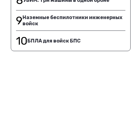
8
УБИМ. Три машины в одной броне
9
Наземные беспилотники инженерных
войск
10
БПЛА для войск БПС