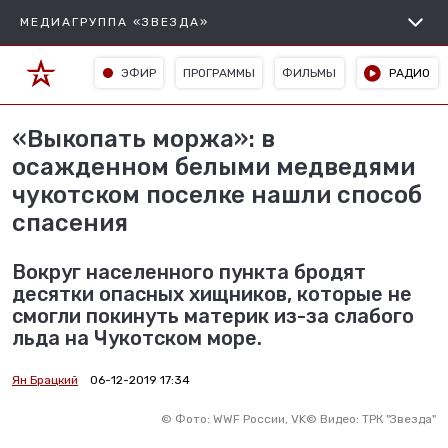
МЕДИАГРУППА «ЗВЕЗДА»
ЭФИР
ПРОГРАММЫ
ФИЛЬМЫ
РАДИО
«Выкопать моржа»: в
осажденном белыми медведями
чукотском поселке нашли способ
спасения
Вокруг населенного пункта бродят
десятки опасных хищников, которые не
смогли покинуть материк из-за слабого
льда на Чукотском море.
Ян Брацкий
06-12-2019 17:34
©
Фото: WWF России, VK
©
Видео: ТРК "Звезда"