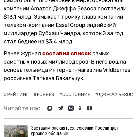
самого богатого человек в мире, основателя
компании Amazon Джеффа Безоса составили
$13,1 млрд. Замыкает тройку глава компании
телеком-компании Essel Group индийский
миллиардер Субхаш Чандра, который за год
стал беднее на $3,4 млрд.
Ранее журнал
составил список
самых
заметных новых миллиардеров. В него вошла
основательница интернет-магазина Wildberries
россиянка Татьяна Бакальчук.
#РЕЙТИНГ
#FORBES
#СОСТОЯНИЕ
#ДЖЕФФ БЕЗОС
Читайте нас:
Заставим раскаяться: союзник России дал
грозное обещание