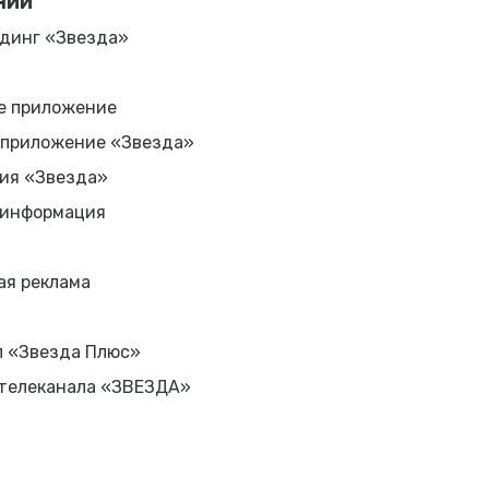
НИИ
динг «Звезда»
е приложение
 приложение «Звезда»
ия «Звезда»
 информация
ая реклама
л «Звезда Плюс»
 телеканала «ЗВЕЗДА»