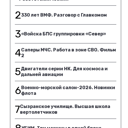
2
330 лет ВМФ. Разговор с Главкомом
3
«Войска БПС группировки «Север»
4
Саперы МЧС. Работа в зоне СВО. Фильм
2
5
Двигатели серии НК. Для космоса и
дальней авиации
6
Военно-морской салон-2026. Новинки
флота
7
Сызранское училище. Высшая школа
вертолетчиков