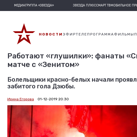
МЕДИАГРУППА «ЗВЕЗДА»
ЗВЕЗДА ПЛЮС
СМАРТ ТВ
МОБИЛЬНОЕ П
НОВОСТИ
ЭФИР
ТЕЛЕПРОГРАММА
ФИЛЬМЫ
Работают «глушилки»: фанаты «С
матче с «Зенитом»
Болельщики красно-белых начали проявл
забитого гола Дзюбы.
Ирина Егорова
01-12-2019 20:30