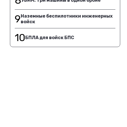
8
УБИМ. Три машины в одной броне
9
Наземные беспилотники инженерных
войск
10
БПЛА для войск БПС