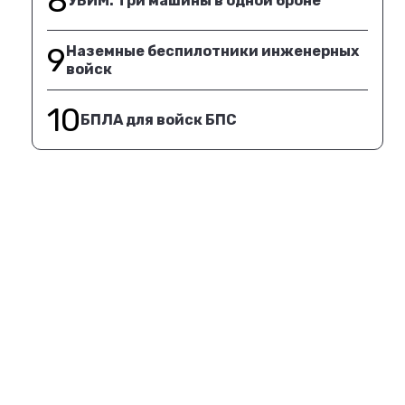
8
УБИМ. Три машины в одной броне
9
Наземные беспилотники инженерных
войск
10
БПЛА для войск БПС