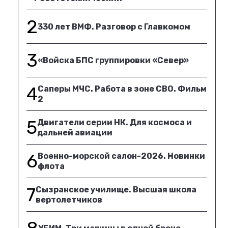
2
330 лет ВМФ. Разговор с Главкомом
3
«Войска БПС группировки «Север»
4
Саперы МЧС. Работа в зоне СВО. Фильм
2
5
Двигатели серии НК. Для космоса и
дальней авиации
6
Военно-морской салон-2026. Новинки
флота
7
Сызранское училище. Высшая школа
вертолетчиков