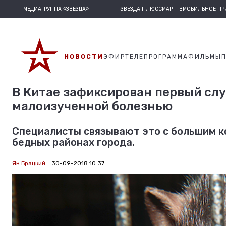
МЕДИАГРУППА «ЗВЕЗДА»
ЗВЕЗДА ПЛЮС
СМАРТ ТВ
МОБИЛЬНОЕ П
НОВОСТИ
ЭФИР
ТЕЛЕПРОГРАММА
ФИЛЬМЫ
В Китае зафиксирован первый сл
малоизученной болезнью
Специалисты связывают это с большим ко
бедных районах города.
Ян Брацкий
30-09-2018 10:37