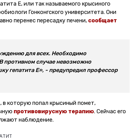
атита Е, или так называемого крысиного
обиологи Гонконгского университета. Они
авно перенес пересадку печени,
сообщает
уждению для всех. Необходимо
 В противном случае невозможно
у гепатита Е», - предупредил профессор
 в которую попал крысиный помет,
очную
противовирусную терапию
. Сейчас его
олжают наблюдение.
АТИТ