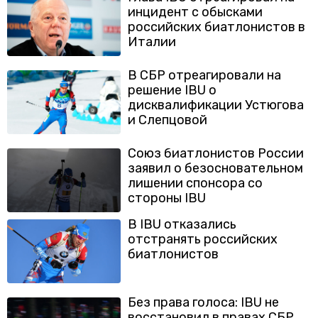
инцидент с обысками
российских биатлонистов в
Италии
В СБР отреагировали на
решение IBU о
дисквалификации Устюгова
и Слепцовой
Союз биатлонистов России
заявил о безосновательном
лишении спонсора со
стороны IBU
В IBU отказались
отстранять российских
биатлонистов
Без права голоса: IBU не
восстановил в правах СБР