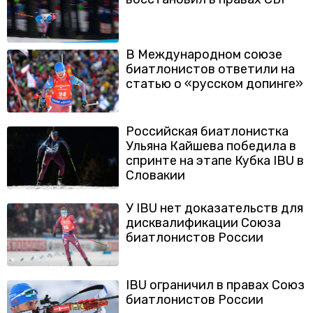
В Международном союзе
биатлонистов ответили на
статью о «русском допинге»
Российская биатлонистка
Ульяна Кайшева победила в
спринте на этапе Кубка IBU в
Словакии
У IBU нет доказательств для
дисквалификации Союза
биатлонистов России
IBU ограничил в правах Союз
биатлонистов России