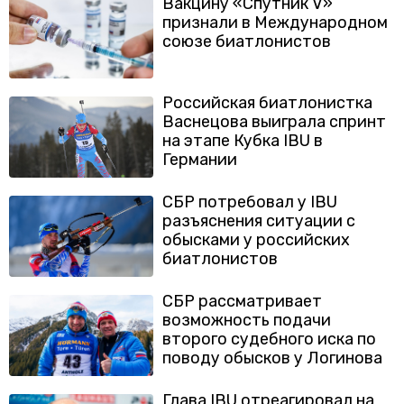
Вакцину «Спутник V»
признали в Международном
союзе биатлонистов
Российская биатлонистка
Васнецова выиграла спринт
на этапе Кубка IBU в
Германии
СБР потребовал у IBU
разъяснения ситуации с
обысками у российских
биатлонистов
СБР рассматривает
возможность подачи
второго судебного иска по
поводу обысков у Логинова
Глава IBU отреагировал на