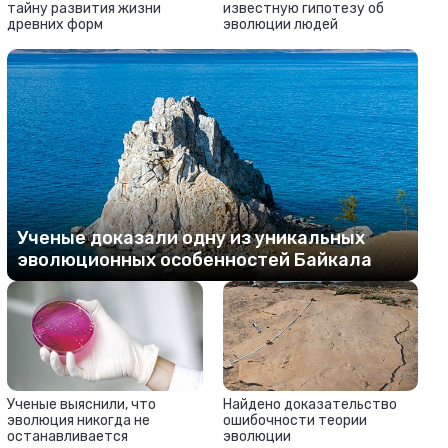
тайну развития жизни
известную гипотезу об
древних форм
эволюции людей
Ученые доказали одну из уникальных
эволюционных особенностей Байкала
Ученые выяснили, что
Найдено доказательство
эволюция никогда не
ошибочности теории
останавливается
эволюции