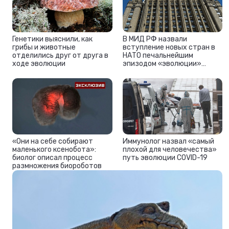
Генетики выяснили, как
В МИД РФ назвали
грибы и животные
вступление новых стран в
отделились друг от друга в
НАТО печальнейшим
ходе эволюции
эпизодом «эволюции»
безопасности Европы
«Они на себе собирают
Иммунолог назвал «самый
маленького ксенобота»:
плохой для человечества»
биолог описал процесс
путь эволюции COVID-19
размножения биороботов