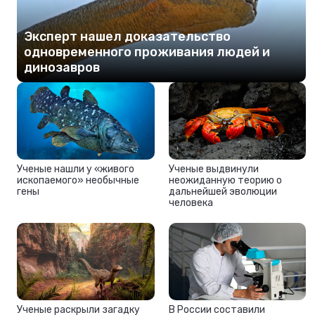
Эксперт нашел доказательство
одновременного проживания людей и
динозавров
Ученые нашли у «живого
Ученые выдвинули
ископаемого» необычные
неожиданную теорию о
гены
дальнейшей эволюции
человека
Ученые раскрыли загадку
В России составили