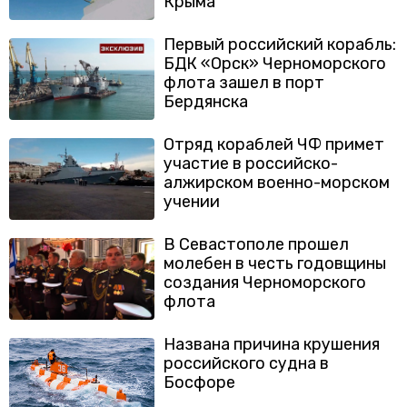
Крыма
Первый российский корабль:
БДК «Орск» Черноморского
флота зашел в порт
Бердянска
Отряд кораблей ЧФ примет
участие в российско-
алжирском военно-морском
учении
В Севастополе прошел
молебен в честь годовщины
создания Черноморского
флота
Названа причина крушения
российского судна в
Босфоре