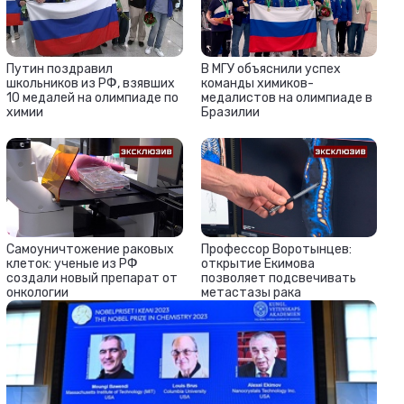
Путин поздравил
В МГУ объяснили успех
школьников из РФ, взявших
команды химиков-
10 медалей на олимпиаде по
медалистов на олимпиаде в
химии
Бразилии
Самоуничтожение раковых
Профессор Воротынцев:
клеток: ученые из РФ
открытие Екимова
создали новый препарат от
позволяет подсвечивать
онкологии
метастазы рака