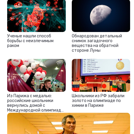
Ученые нашли способ
Обнародован детальный
борьбы с неизлечимым
снимок загадочного
раком
вещества на обратной
стороне Луны
Из Парижа с медалью:
Школьники из РФ забрали
российские школьники
золото на олимпиаде по
вернулись домой с
химии в Париже
Международной олимпиады
по химии