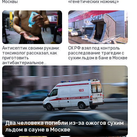
Москвы
«генетических ножниц»
Антисептик своими руками:
СК РФ взял под контроль
токсиколог рассказал, как
расследование трагедии с
приготовить
сухим льдом в бане в Москве
антибактериальное
средство дома
Два человека погибли из-за ожогов сухим
льдом в сауне в Москве