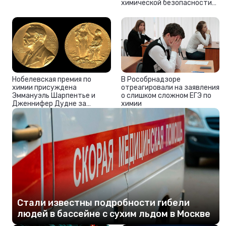
химической безопасности
на «Усольехимпроме»
Нобелевская премия по
В Рособрнадзоре
химии присуждена
отреагировали на заявления
Эммануэль Шарпентье и
о слишком сложном ЕГЭ по
Дженнифер Дудне за
химии
разработку методов
редактирования генома
Стали известны подробности гибели
людей в бассейне с сухим льдом в Москве