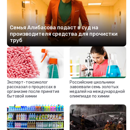
Семья Алибасова подаст в суд на
производителя средства для прочистки
труб
Эксперт-токсиколог
Российские школьники
рассказал о процессах в
завоевали семь золотых
организме после принятия
медалей на международной
бытовой химии
олимпиаде по химии