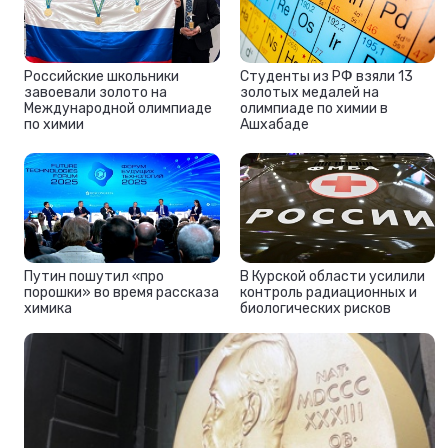
Российские школьники
Студенты из РФ взяли 13
завоевали золото на
золотых медалей на
Международной олимпиаде
олимпиаде по химии в
по химии
Ашхабаде
Путин пошутил «про
В Курской области усилили
порошки» во время рассказа
контроль радиационных и
химика
биологических рисков