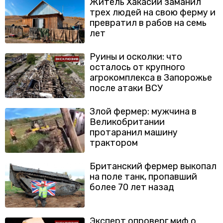
Житель Хакасии заманил
трех людей на свою ферму и
превратил в рабов на семь
лет
Руины и осколки: что
осталось от крупного
агрокомплекса в Запорожье
после атаки ВСУ
Злой фермер: мужчина в
Великобритании
протаранил машину
трактором
Британский фермер выкопал
на поле танк, пропавший
более 70 лет назад
Эксперт опроверг миф о