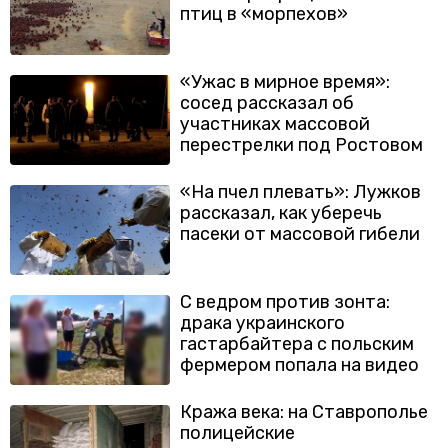
птиц в «морпехов»
«Ужас в мирное время»:
сосед рассказал об
участниках массовой
перестрелки под Ростовом
«На пчел плевать»: Лужков
рассказал, как уберечь
пасеки от массовой гибели
С ведром против зонта:
драка украинского
гастарбайтера с польским
фермером попала на видео
Кража века: на Ставрополье
полицейские