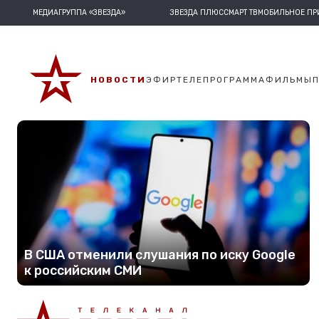
МЕДИАГРУППА «ЗВЕЗДА»
ЗВЕЗДА ПЛЮС
СМАРТ ТВ
МОБИЛЬНОЕ П
НОВОСТИ
ЭФИР
ТЕЛЕПРОГРАММА
ФИЛЬМЫ
В США отменили слушания по иску Google
к российским СМИ