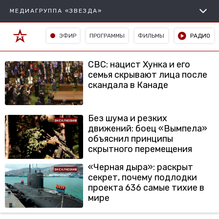
МЕДИАГРУППА «ЗВЕЗДА»
ЭФИР
ПРОГРАММЫ
ФИЛЬМЫ
РАДИО
CBC: нацист Хунка и его
семья скрывают лица после
скандала в Канаде
Без шума и резких
движений: боец «Вымпела»
объяснил принципы
скрытного перемещения
«Черная дыра»: раскрыт
секрет, почему подлодки
проекта 636 самые тихие в
мире