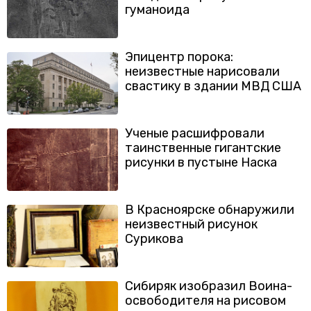
гуманоида
Эпицентр порока:
неизвестные нарисовали
свастику в здании МВД США
Ученые расшифровали
таинственные гигантские
рисунки в пустыне Наска
В Красноярске обнаружили
неизвестный рисунок
Сурикова
Сибиряк изобразил Воина-
освободителя на рисовом