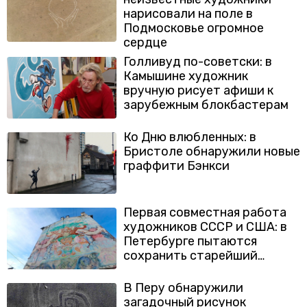
нарисовали на поле в
Подмосковье огромное
сердце
Голливуд по-советски: в
Камышине художник
вручную рисует афиши к
зарубежным блокбастерам
Ко Дню влюбленных: в
Бристоле обнаружили новые
граффити Бэнкси
Первая совместная работа
художников СССР и США: в
Петербурге пытаются
сохранить старейший
стрит-арт в городе
В Перу обнаружили
загадочный рисунок