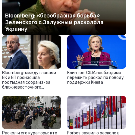
Bloomberg: «безобразная борьба»
Зеленского с Залужным расколола
Украину
Bloomberg: между главами
Клинтон: США необходимо
ЕК и ЕП произошла
пережить раскол по поводу
постыдная ссора из-за
поддержки Киева
ближневосточного
конфликта
Раскол и его кураторы: кто
Forbes заявил о расколе в