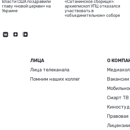
Власти США поздравили
«Сатанинское сборище»:
главу «новой церкви» на
архиепископ УПЦ отказался
Украине
участвовать в
«объединительном» соборе
ЛИЦА
О КОМПА
Лица телеканала
Медиахол
Помним наших коллег
Вакансии
Мобильно
Смарт ТВ
Киностуд
Правовая
Лицензии