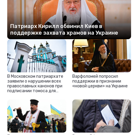
Патриарх Кирилл обвинил Киев в
поддержке захвата храмов на Украине
В Московском патриархате
Варфоломей попросил
заявили о нарушении всех
поддержки в признании
православных канонов при
«новой церкви» на Украине
подписании томоса для
«новой церкви» Украины