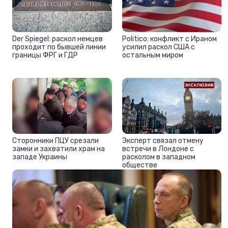
Der Spiegel: раскол немцев
Politico: конфликт с Ираном
проходит по бывшей линии
усилил раскол США с
границы ФРГ и ГДР
остальным миром
Сторонники ПЦУ срезали
Эксперт связал отмену
замки и захватили храм на
встречи в Лондоне с
западе Украины
расколом в западном
обществе