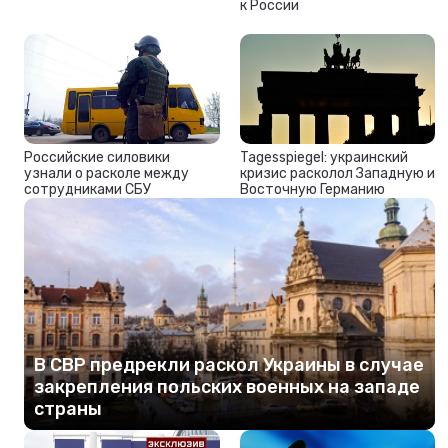
к России
Российские силовики
Tagesspiegel: украинский
узнали о расколе между
кризис расколол Западную и
сотрудниками СБУ
Восточную Германию
В СВР предрекли раскол Украины в случае
закрепления польских военных на западе
страны