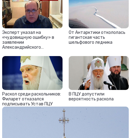
Эксперт указал на
От Антарктики откололась
«чудовищную ошибку» в
гигантская часть
заявлении
шельфового ледника
Александрийского
патриархата о
«Православной церкви
Украины»
Раскол среди раскольников:
В ПЦУ допустили
Филарет отказался
вероятность раскола
подписывать Устав ПЦУ