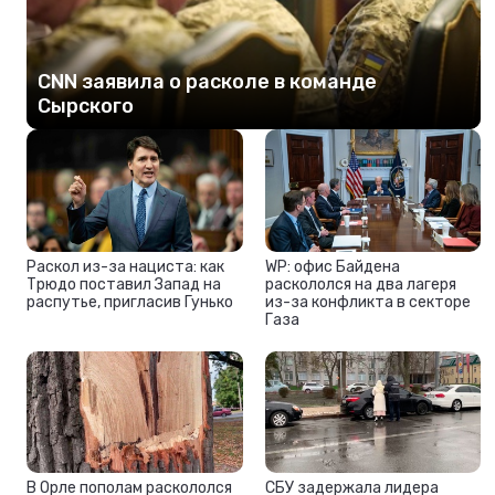
СNN заявила о расколе в команде
Сырского
Раскол из-за нациста: как
WP: офис Байдена
Трюдо поставил Запад на
раскололся на два лагеря
распутье, пригласив Гунько
из-за конфликта в секторе
Газа
В Орле пополам раскололся
СБУ задержала лидера