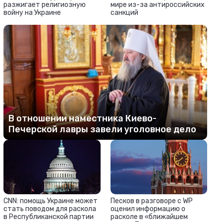
разжигает религиозную
мире из-за антироссийских
войну на Украине
санкций
В отношении наместника Киево-
Печерской лавры завели уголовное дело
CNN: помощь Украине может
Песков в разговоре с WP
стать поводом для раскола
оценил информацию о
в Республиканской партии
расколе в «ближайшем