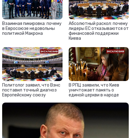
Взаимная пикировка: почему
Абсолютный раскол: почему
в Евросоюзе недовольны
лидеры ЕС отказываются от
политикой Макрона
финансовой поддержки
Киева
Политолог заявил, что Вэнс
В РПЦ заявили, что Киев
поставил точный диагноз
уничтожает память о
Европейскому союзу
единой церкви в народе