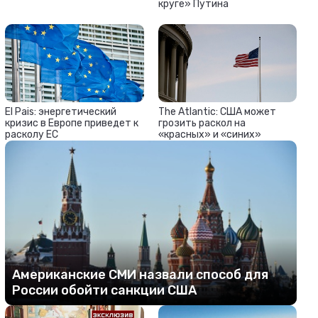
круге» Путина
El Pais: энергетический
The Atlantic: США может
кризис в Европе приведет к
грозить раскол на
расколу ЕС
«красных» и «синих»
Американские СМИ назвали способ для
России обойти санкции США