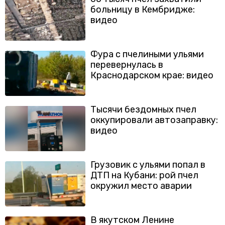
больницу в Кембридже:
видео
Фура с пчелиными ульями
перевернулась в
Краснодарском крае: видео
Тысячи бездомных пчел
оккупировали автозаправку:
видео
Грузовик с ульями попал в
ДТП на Кубани: рой пчел
окружил место аварии
В якутском Ленине