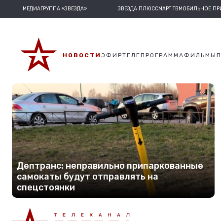
МЕДИАГРУППА «ЗВЕЗДА»
ЗВЕЗДА ПЛЮС
СМАРТ ТВ
МОБИЛЬНОЕ П
НОВОСТИ
ЭФИР
ТЕЛЕПРОГРАММА
ФИЛЬМЫ
Дептранс: неправильно припаркованные
самокаты будут отправлять на
спецстоянки