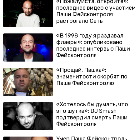
«Пожалуйста, откройте»:
последнее видео с участием
Паши Фейсконтроля
растрогало Сеть
«В 1998 году я раздавал
флаеры»: опубликовано
последнее интервью Паши
Фейсконтроля
«Прощай, Пашка»:
знаменитости скорбят по
Паше Фейсконтролю
«Хотелось бы думать, что
это шутка»: DJ Smash
подтвердил смерть Паши
Фейсконтроля
Умер Паша Фейсконтроль