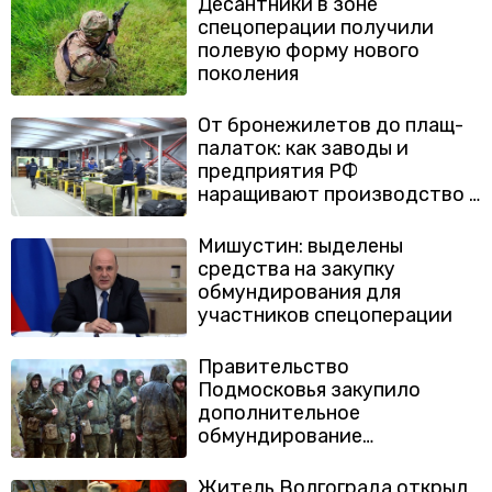
Десантники в зоне
спецоперации получили
полевую форму нового
поколения
От бронежилетов до плащ-
палаток: как заводы и
предприятия РФ
наращивают производство в
интересах бойцов в зоне
СВО
Мишустин: выделены
средства на закупку
обмундирования для
участников спецоперации
Правительство
Подмосковья закупило
дополнительное
обмундирование
мобилизованным
Житель Волгограда открыл