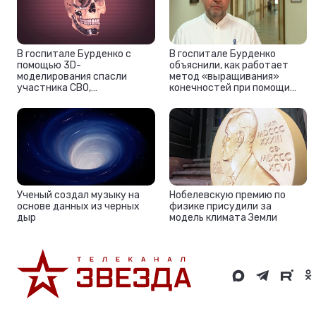
В госпитале Бурденко с
В госпитале Бурденко
помощью 3D-
объяснили, как работает
моделирования спасли
метод «выращивания»
участника СВО,
конечностей при помощи
потерявшего часть лица
3D-моделирования
Ученый создал музыку на
Нобелевскую премию по
основе данных из черных
физике присудили за
дыр
модель климата Земли