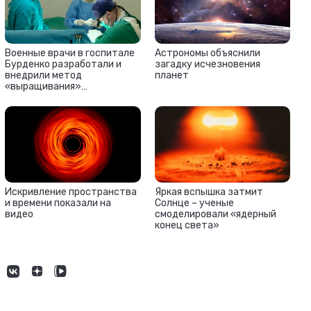
Военные врачи в госпитале
Астрономы объяснили
Бурденко разработали и
загадку исчезновения
внедрили метод
планет
«выращивания»
конечностей с помощью 3D-
моделей
Яркая вспышка затмит
Искривление пространства
Солнце – ученые
и времени показали на
смоделировали «ядерный
видео
конец света»