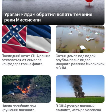
Ураган «Ида» обратил вспять течение
реки Миссисипи
Последний штат США решил
Сотни домов под водой:
отказаться от символа
опубликовано видео
конфедератов на флаге
мощного разлива Миссисипи
в США
Число погибших при
В США рухнул военный
крушении военного
самолет, четыре человека