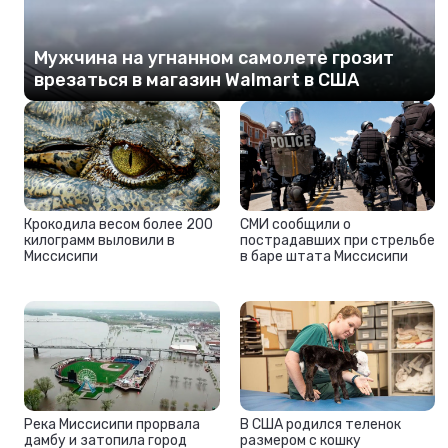
Мужчина на угнанном самолете грозит
врезаться в магазин Walmart в США
Крокодила весом более 200
СМИ сообщили о
килограмм выловили в
пострадавших при стрельбе
Миссисипи
в баре штата Миссисипи
Река Миссисипи прорвала
В США родился теленок
дамбу и затопила город
размером с кошку