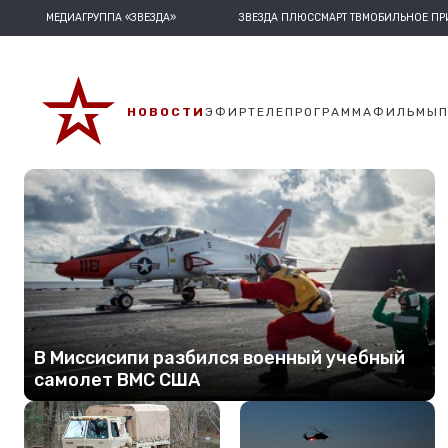
МЕДИАГРУППА «ЗВЕЗДА»
ЗВЕЗДА ПЛЮС
СМАРТ ТВ
МОБИЛЬНОЕ П
НОВОСТИ
ЭФИР
ТЕЛЕПРОГРАММА
ФИЛЬМЫ
В Миссисипи разбился военный учебный
самолет ВМС США