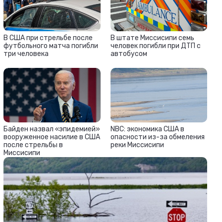
В США при стрельбе после
В штате Миссисипи семь
футбольного матча погибли
человек погибли при ДТП с
три человека
автобусом
Байден назвал «эпидемией»
NBC: экономика США в
вооруженное насилие в США
опасности из-за обмеления
после стрельбы в
реки Миссисипи
Миссисипи