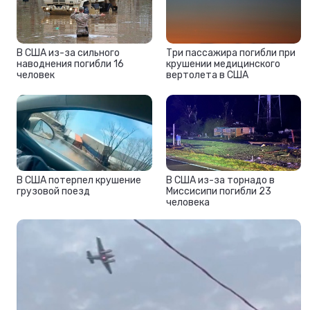
В США из-за сильного
Три пассажира погибли при
наводнения погибли 16
крушении медицинского
человек
вертолета в США
В США потерпел крушение
В США из-за торнадо в
грузовой поезд
Миссисипи погибли 23
человека